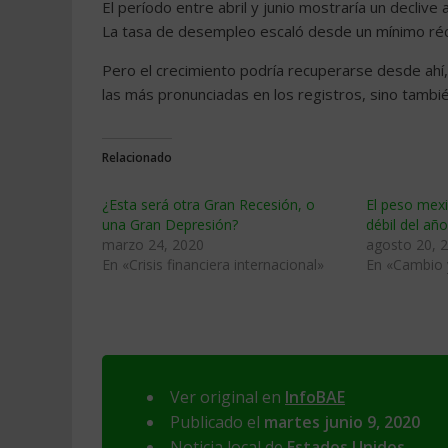
El período entre abril y junio mostraría un declive
La tasa de desempleo escaló desde un mínimo réc
Pero el crecimiento podría recuperarse desde ahí,
las más pronunciadas en los registros, sino tambié
Relacionado
¿Esta será otra Gran Recesión, o
El peso mexi
una Gran Depresión?
débil del añ
marzo 24, 2020
agosto 20, 
En «Crisis financiera internacional»
En «Cambio
Ver original en
InfoBAE
Publicado el
martes junio 9, 2020
Noticia local de
Estados Unidos