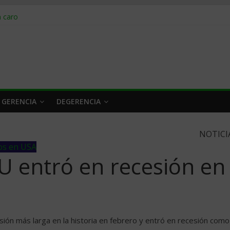
obrar en 2026
n caro
 a tiempo
 qué hacer
rlo y venderle
 GERENCIA
DEGERENCIA
NOTICI
os en USA
 entró en recesión en
ón más larga en la historia en febrero y entró en recesión como