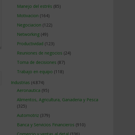
Manejo del estrés
(85)
Motivacion
(164)
Negociacion
(122)
Networking
(49)
Productividad
(123)
Reuniones de negocios
(24)
Toma de decisiones
(87)
Trabajo en equipo
(118)
Industrias
(4.874)
Aeronautica
(95)
Alimentos, Agricultura, Ganaderia y Pesca
(325)
Automotriz
(379)
Banca y Servicios Financieros
(910)
Comercio y ventas al detal
(336)