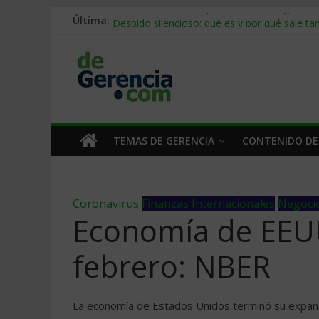
Última:
Stablecoins para empresas: cómo pagar y c
Despido silencioso: qué es y por qué sale ta
IA en selección de personal: cómo auditarla
Trabajo forzoso en la cadena de suministro:
Mercado hispano de EE. UU.: cómo segmenta
TEMAS DE GERENCIA
CONTENIDO DE
Coronavirus
Finanzas Internacionales
Negoci
Economía de EEUU
febrero: NBER
La economía de Estados Unidos terminó su expansi