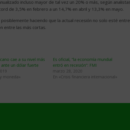
 anualizado incluso mayor de tal vez un 20% o más, según analistas
ord de 3,5% en febrero a un 14,7% en abril y 13,3% en mayo.
 posiblemente haciendo que la actual recesión no solo esté entre
n entre las más cortas.
cano cae a su nivel más
Es oficial, “la economía mundial
o ante un dólar fuerte
entró en recesión”: FMI
2019
marzo 28, 2020
 y moneda»
En «Crisis financiera internacional»