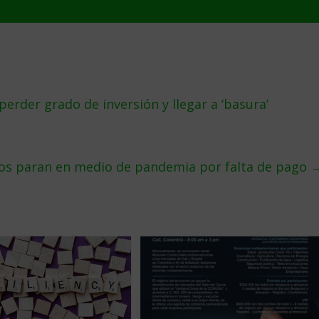
erder grado de inversión y llegar a ‘basura’
os paran en medio de pandemia por falta de pago