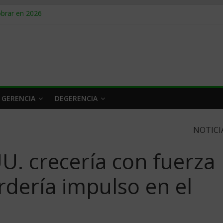
obrar en 2026
n caro
 a tiempo
 qué hacer
rlo y venderle
 GERENCIA
DEGERENCIA
NOTICI
U. crecería con fuerza
rdería impulso en el