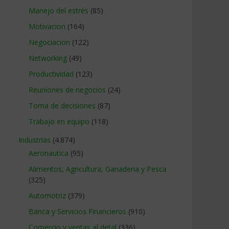
Manejo del estrés
(85)
Motivacion
(164)
Negociacion
(122)
Networking
(49)
Productividad
(123)
Reuniones de negocios
(24)
Toma de decisiones
(87)
Trabajo en equipo
(118)
Industrias
(4.874)
Aeronautica
(95)
Alimentos, Agricultura, Ganaderia y Pesca
(325)
Automotriz
(379)
Banca y Servicios Financieros
(910)
Comercio y ventas al detal
(336)