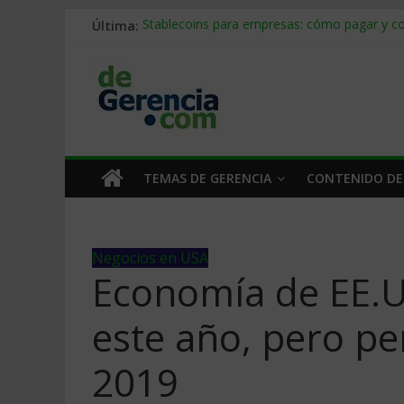
Última:
Stablecoins para empresas: cómo pagar y c
Despido silencioso: qué es y por qué sale ta
IA en selección de personal: cómo auditarla
Trabajo forzoso en la cadena de suministro:
Mercado hispano de EE. UU.: cómo segmenta
TEMAS DE GERENCIA
CONTENIDO DE
Negocios en USA
Economía de EE.U
este año, pero pe
2019