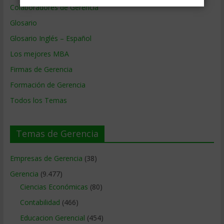
Colaboradores de Gerencia
Glosario
Glosario Inglés – Español
Los mejores MBA
Firmas de Gerencia
Formación de Gerencia
Todos los Temas
Temas de Gerencia
Empresas de Gerencia
(38)
Gerencia
(9.477)
Ciencias Económicas
(80)
Contabilidad
(466)
Educacion Gerencial
(454)