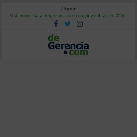
Última:
Stablecoins para empresas: cómo pagar y cobrar en 2026
Despido silencioso: qué es y por qué sale tan caro
IA en selección de personal: cómo auditarla a tiempo
Trabajo forzoso en la cadena de suministro: qué hacer
Mercado hispano de EE. UU.: cómo segmentarlo y venderle