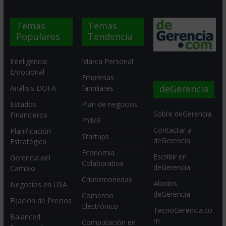
Temas
Temas
Populares
Tendencia
Inteligencia
Marca Personal
Emocional
Empresas
deGerencia
Análisis DOFA
familiares
Estados
Plan de negocios
Sobre deGerencia
Financieros
PYME
Contactar a
Planificación
Startups
deGerencia
Estratégica
Economia
Escribir en
Gerencia del
Colaborativa
deGerencia
Cambio
Criptomonedas
Aliados
Negocios en USA
deGerencia
Comercio
Fijación de Precios
Electrónico
TecnoGerencia.co
Balanced
m
Computación en