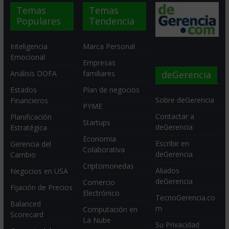
Temas
Temas
Populares
Tendencia
Inteligencia
Marca Personal
Emocional
Empresas
deGerencia
Análisis DOFA
familiares
Estados
Plan de negocios
Sobre deGerencia
Financieros
PYME
Contactar a
Planificación
Startups
deGerencia
Estratégica
Economia
Escribir en
Gerencia del
Colaborativa
deGerencia
Cambio
Criptomonedas
Aliados
Negocios en USA
deGerencia
Comercio
Fijación de Precios
Electrónico
TecnoGerencia.co
Balanced
m
Computación en
Scorecard
La Nube
Su Privacidad