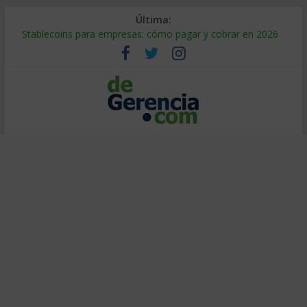
Última:
Stablecoins para empresas: cómo pagar y cobrar en 2026
Despido silencioso: qué es y por qué sale tan caro
IA en selección de personal: cómo auditarla a tiempo
Trabajo forzoso en la cadena de suministro: qué hacer
Mercado hispano de EE. UU.: cómo segmentarlo y venderle