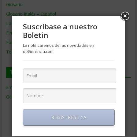
Glosario
Glosario Inglés – Español
Los mejores MBA
Suscríbase a nuestro
Boletin
Firmas de Gerencia
Formación de Gerencia
Le notificaremos de las novedades en
deGerencia.com
Todos los Temas
Temas de Gerencia
Empresas de Gerencia
(38)
Gerencia
(9.477)
Ciencias Económicas
(80)
Contabilidad
(466)
REGISTRESE YA
Educacion Gerencial
(454)
Estrategia Empresarial
(304)