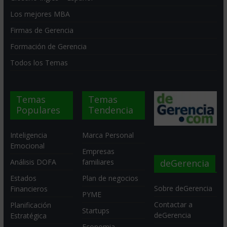
Los mejores MBA
Firmas de Gerencia
Formación de Gerencia
Todos los Temas
Temas
Temas
Populares
Tendencia
Inteligencia
Marca Personal
Emocional
Empresas
deGerencia
Análisis DOFA
familiares
Estados
Plan de negocios
Sobre deGerencia
Financieros
PYME
Contactar a
Planificación
Startups
deGerencia
Estratégica
Economia