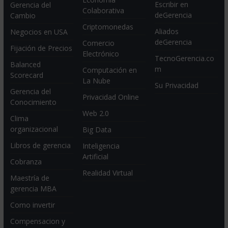
Escribir en
Gerencia del
Colaborativa
deGerencia
Cambio
Criptomonedas
Aliados
Negocios en USA
deGerencia
Comercio
Fijación de Precios
Electrónico
TecnoGerencia.co
Balanced
m
Computación en
Scorecard
La Nube
Su Privacidad
Gerencia del
Privacidad Online
Conocimiento
Web 2.0
Clima
organizacional
Big Data
Libros de gerencia
Inteligencia
Artificial
Cobranza
Realidad Virtual
Maestría de
gerencia MBA
Como invertir
Compensacion y