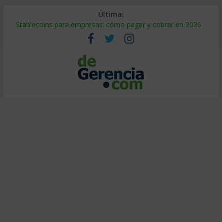
Última:
Stablecoins para empresas: cómo pagar y cobrar en 2026
Despido silencioso: qué es y por qué sale tan caro
IA en selección de personal: cómo auditarla a tiempo
Trabajo forzoso en la cadena de suministro: qué hacer
Mercado hispano de EE. UU.: cómo segmentarlo y venderle