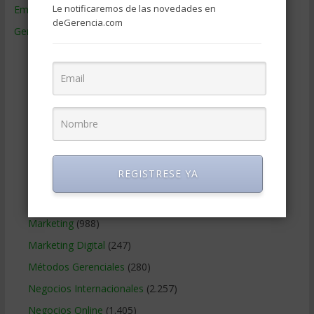
Le notificaremos de las novedades en
Empresas de Gerencia
(38)
deGerencia.com
Gerencia
(9.477)
Ciencias Económicas
(80)
Contabilidad
(466)
Educacion Gerencial
(454)
Estrategia Empresarial
(304)
Finanzas Corporativas
(748)
Gerencia social y ambiental
(223)
REGISTRESE YA
Gobierno Corporativo
(11)
Legal
(125)
Marketing
(988)
Marketing Digital
(247)
Métodos Gerenciales
(280)
Negocios Internacionales
(2.257)
Negocios Online
(1.405)