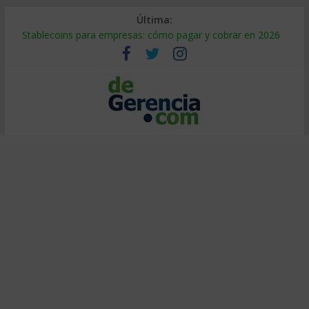
Última:
Stablecoins para empresas: cómo pagar y cobrar en 2026
Despido silencioso: qué es y por qué sale tan caro
IA en selección de personal: cómo auditarla a tiempo
Trabajo forzoso en la cadena de suministro: qué hacer
Mercado hispano de EE. UU.: cómo segmentarlo y venderle