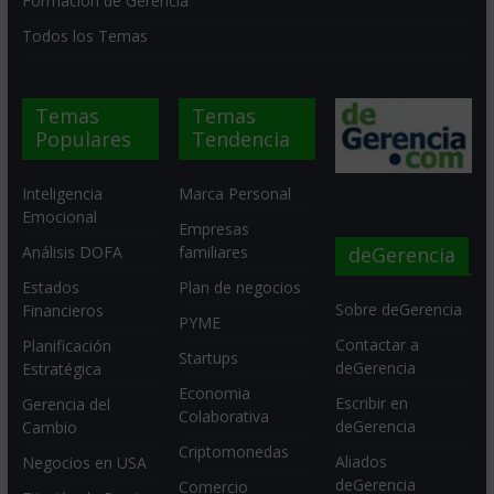
Formación de Gerencia
Todos los Temas
Temas
Temas
Populares
Tendencia
Inteligencia
Marca Personal
Emocional
Empresas
deGerencia
Análisis DOFA
familiares
Estados
Plan de negocios
Sobre deGerencia
Financieros
PYME
Contactar a
Planificación
Startups
deGerencia
Estratégica
Economia
Escribir en
Gerencia del
Colaborativa
deGerencia
Cambio
Criptomonedas
Aliados
Negocios en USA
deGerencia
Comercio