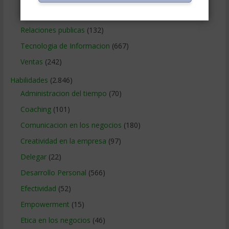
Relaciones con los clientes
(219)
Relaciones publicas
(132)
Tecnologia de Informacion
(667)
Ventas
(242)
Habilidades
(2.846)
Administracion del tiempo
(70)
Coaching
(101)
Comunicacion en los negocios
(180)
Creatividad en la empresa
(97)
Delegar
(22)
Desarrollo Personal
(566)
Efectividad
(52)
Empowerment
(15)
Etica en los negocios
(46)