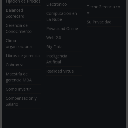
Fijación de Precios
Electrónico
TecnoGerencia.co
Balanced
m
Computación en
Scorecard
La Nube
Su Privacidad
Gerencia del
Privacidad Online
Conocimiento
Web 2.0
Clima
organizacional
Big Data
Libros de gerencia
Inteligencia
Artificial
Cobranza
Realidad Virtual
Maestría de
gerencia MBA
Como invertir
Compensacion y
Salario