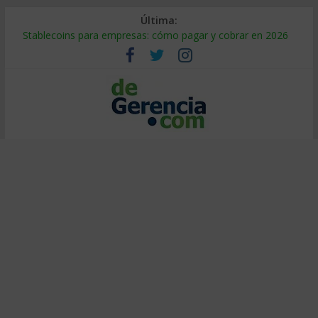
Última:
Stablecoins para empresas: cómo pagar y cobrar en 2026
Despido silencioso: qué es y por qué sale tan caro
IA en selección de personal: cómo auditarla a tiempo
Trabajo forzoso en la cadena de suministro: qué hacer
Mercado hispano de EE. UU.: cómo segmentarlo y venderle