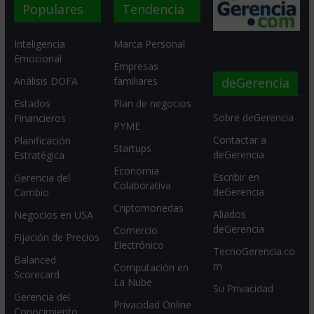
Populares
Tendencia
Inteligencia
Marca Personal
Emocional
Empresas
deGerencia
Análisis DOFA
familiares
Estados
Plan de negocios
Sobre deGerencia
Financieros
PYME
Contactar a
Planificación
Startups
deGerencia
Estratégica
Economia
Escribir en
Gerencia del
Colaborativa
deGerencia
Cambio
Criptomonedas
Aliados
Negocios en USA
deGerencia
Comercio
Fijación de Precios
Electrónico
TecnoGerencia.co
Balanced
m
Computación en
Scorecard
La Nube
Su Privacidad
Gerencia del
Privacidad Online
Conocimiento