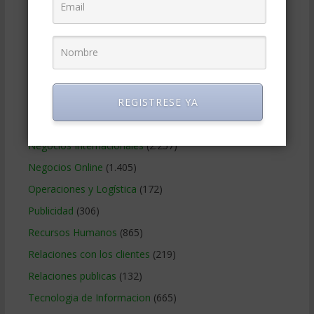
Gerencia social y ambiental
(223)
Gobierno Corporativo
(11)
Legal
(125)
Marketing
(988)
REGISTRESE YA
Marketing Digital
(247)
Métodos Gerenciales
(280)
Negocios Internacionales
(2.257)
Negocios Online
(1.405)
Operaciones y Logística
(172)
Publicidad
(306)
Recursos Humanos
(865)
Relaciones con los clientes
(219)
Relaciones publicas
(132)
Tecnologia de Informacion
(665)