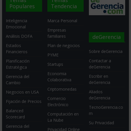
Temas
Temas
Populares
Tendencia
Inteligencia
Marca Personal
Emocional
Empresas
deGerencia
Análisis DOFA
familiares
Estados
Plan de negocios
Sobre deGerencia
Financieros
PYME
Contactar a
Planificación
Startups
deGerencia
Estratégica
Economia
Escribir en
Gerencia del
Colaborativa
deGerencia
Cambio
Criptomonedas
Aliados
Negocios en USA
deGerencia
Comercio
Fijación de Precios
Electrónico
TecnoGerencia.co
Balanced
m
Computación en
Scorecard
La Nube
Su Privacidad
Gerencia del
Privacidad Online