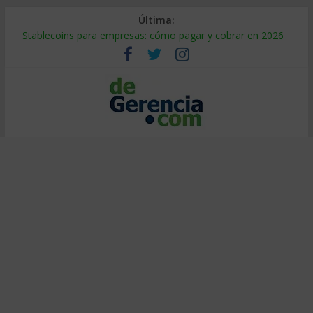
Última:
Stablecoins para empresas: cómo pagar y cobrar en 2026
Despido silencioso: qué es y por qué sale tan caro
IA en selección de personal: cómo auditarla a tiempo
Trabajo forzoso en la cadena de suministro: qué hacer
Mercado hispano de EE. UU.: cómo segmentarlo y venderle