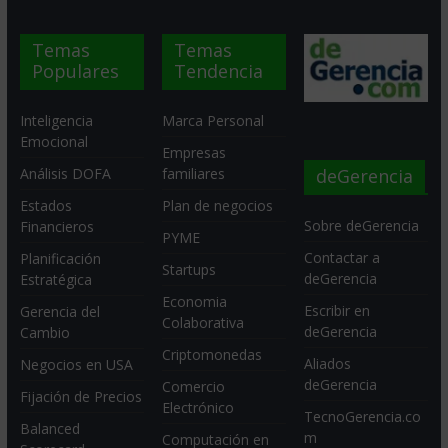
Temas
Temas
Populares
Tendencia
Inteligencia
Marca Personal
Emocional
Empresas
deGerencia
Análisis DOFA
familiares
Estados
Plan de negocios
Sobre deGerencia
Financieros
PYME
Contactar a
Planificación
Startups
deGerencia
Estratégica
Economia
Escribir en
Gerencia del
Colaborativa
deGerencia
Cambio
Criptomonedas
Aliados
Negocios en USA
deGerencia
Comercio
Fijación de Precios
Electrónico
TecnoGerencia.co
Balanced
m
Computación en