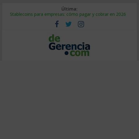
Última:
Stablecoins para empresas: cómo pagar y cobrar en 2026
Despido silencioso: qué es y por qué sale tan caro
IA en selección de personal: cómo auditarla a tiempo
Trabajo forzoso en la cadena de suministro: qué hacer
Mercado hispano de EE. UU.: cómo segmentarlo y venderle