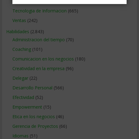
Relaciones publicas
(132)
Tecnologia de Informacion
(665)
Ventas
(242)
Habilidades
(2.843)
Administracion del tiempo
(70)
Coaching
(101)
Comunicacion en los negocios
(180)
Creatividad en la empresa
(96)
Delegar
(22)
Desarrollo Personal
(566)
Efectividad
(52)
Empowerment
(15)
Etica en los negocios
(46)
Gerencia de Proyectos
(66)
Idiomas
(51)