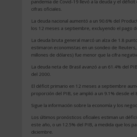
pandemia de Covid-19 llevó a la deuda y el défici
cifras oficiales.
La deuda nacional aumentó a un 90.6% del Producto 
los 12 meses a septiembre, excluyendo el pago de 
La deuda bruta general marcó un alza de 1.8 punt
estimaron economistas en un sondeo de Reuters, a
millones de dólares) fue menor que la cifra negat
La deuda neta de Brasil avanzó a un 61.4% del PI
del 2000.
El déficit primario en 12 meses a septiembre aume
proporción del PIB, se amplió a un 9.1% desde el
Sigue la información sobre la economía y los nego
Los últimos pronósticos oficiales estiman un défic
este año, o un 12.5% del PIB, a medida que los p
diciembre.