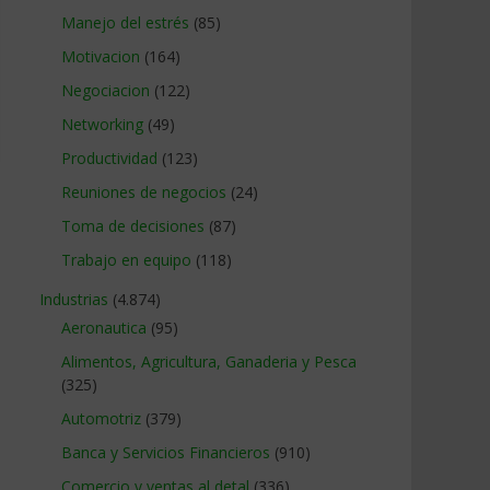
Manejo del estrés
(85)
Motivacion
(164)
Negociacion
(122)
Networking
(49)
Productividad
(123)
Reuniones de negocios
(24)
Toma de decisiones
(87)
Trabajo en equipo
(118)
Industrias
(4.874)
Aeronautica
(95)
Alimentos, Agricultura, Ganaderia y Pesca
(325)
Automotriz
(379)
Banca y Servicios Financieros
(910)
Comercio y ventas al detal
(336)