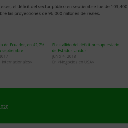
reses, el déficit del sector público en septiembre fue de 103,400
obre las proyecciones de 96,000 millones de reales.
ca de Ecuador, en 42,7%
El estallido del déficit presupuestario
a septiembre
de Estados Unidos
 2017
junio 4, 2018
 Internacionales»
En «Negocios en USA»
2020