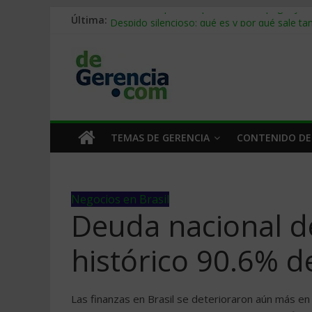
Última:
Stablecoins para empresas: cómo pagar y c
Despido silencioso: qué es y por qué sale ta
IA en selección de personal: cómo auditarla
Trabajo forzoso en la cadena de suministro:
Mercado hispano de EE. UU.: cómo segmenta
TEMAS DE GERENCIA
CONTENIDO DE
Negocios en Brasil
Deuda nacional de
histórico 90.6% d
Las finanzas en Brasil se deterioraron aún más e