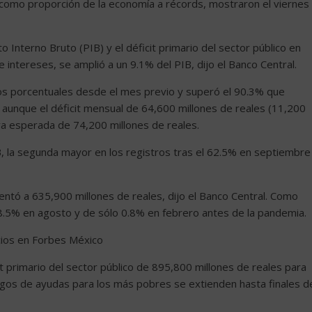
t como proporción de la economía a récords, mostraron el viernes
Interno Bruto (PIB) y el déficit primario del sector público en
intereses, se amplió a un 9.1% del PIB, dijo el Banco Central.
os porcentuales desde el mes previo y superó el 90.3% que
unque el déficit mensual de 64,600 millones de reales (11,200
iva esperada de 74,200 millones de reales.
B, la segunda mayor en los registros tras el 62.5% en septiembre
ntó a 635,900 millones de reales, dijo el Banco Central. Como
 8.5% en agosto y de sólo 0.8% en febrero antes de la pandemia.
cios en Forbes México
it primario del sector público de 895,800 millones de reales para
agos de ayudas para los más pobres se extienden hasta finales d