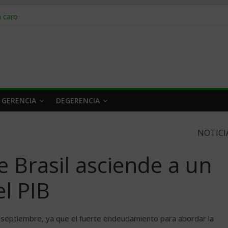
obrar en 2026
n caro
 a tiempo
 qué hacer
rlo y venderle
 GERENCIA
DEGERENCIA
NOTICI
 Brasil asciende a un
el PIB
n septiembre, ya que el fuerte endeudamiento para abordar la