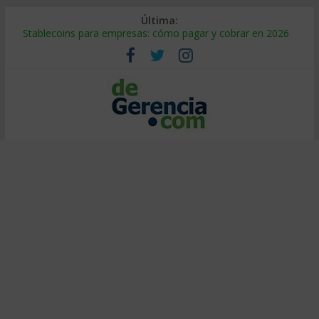
Última:
Stablecoins para empresas: cómo pagar y cobrar en 2026
Despido silencioso: qué es y por qué sale tan caro
IA en selección de personal: cómo auditarla a tiempo
Trabajo forzoso en la cadena de suministro: qué hacer
Mercado hispano de EE. UU.: cómo segmentarlo y venderle