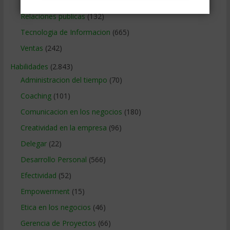
Relaciones con los clientes
(219)
Relaciones publicas
(132)
Tecnologia de Informacion
(665)
Ventas
(242)
Habilidades
(2.843)
Administracion del tiempo
(70)
Coaching
(101)
Comunicacion en los negocios
(180)
Creatividad en la empresa
(96)
Delegar
(22)
Desarrollo Personal
(566)
Efectividad
(52)
Empowerment
(15)
Etica en los negocios
(46)
Gerencia de Proyectos
(66)