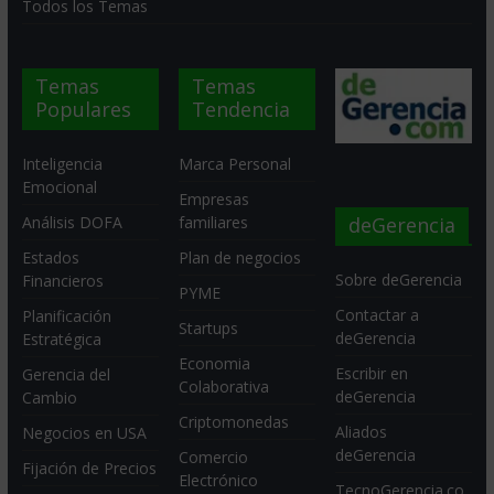
Todos los Temas
Temas
Temas
Populares
Tendencia
Inteligencia
Marca Personal
Emocional
Empresas
deGerencia
Análisis DOFA
familiares
Estados
Plan de negocios
Sobre deGerencia
Financieros
PYME
Contactar a
Planificación
Startups
deGerencia
Estratégica
Economia
Escribir en
Gerencia del
Colaborativa
deGerencia
Cambio
Criptomonedas
Aliados
Negocios en USA
deGerencia
Comercio
Fijación de Precios
Electrónico
TecnoGerencia.co