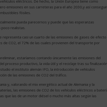
vehículos eléctricos. De hecho, la Unión Europea tiene como
cero emisiones en sus carreteras para el año 2030,y así consegui
ombustibles fósiles.
icialmente pueda parecernos y puede que las esperanzas
 poco realistas.
te representa casi un cuarto de las emisiones de gases de efecto
es de CO2, el 72% de las cuales provienen del transporte por
preliminar, estaríamos contando únicamente las emisiones del
 proceso productivo, la vida útil y el reciclaje tras su finalización
studio el instituto alemán IFO, la introducción de vehículos
ión de las emisiones de CO2 del tráfico.
nia y, valorando el mix energético actual de Alemania y la
aterías, las emisiones de CO2 de los vehículos eléctricos a baterí
tas que las de un motor diésel o mucho más altas según las