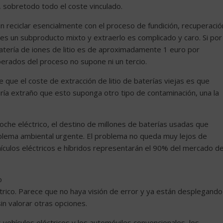
, sobretodo todo el coste vinculado.
n reciclar esencialmente con el proceso de fundición, recuperació
io es un subproducto mixto y extraerlo es complicado y caro. Si por
atería de iones de litio es de aproximadamente 1 euro por
perados del proceso no supone ni un tercio.
que el coste de extracción de litio de baterías viejas es que
ería extraño que esto suponga otro tipo de contaminación, una la
che eléctrico, el destino de millones de baterías usadas que
oblema ambiental urgente. El problema no queda muy lejos de
hículos eléctricos e híbridos representarán el 90% del mercado d
o
ctrico. Parece que no haya visión de error y ya están desplegando
in valorar otras opciones.
 vehículos eléctricos y los automóviles convencionales, los