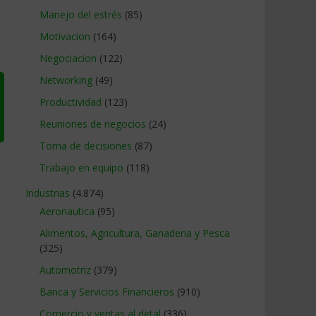
Manejo del estrés
(85)
Motivacion
(164)
Negociacion
(122)
Networking
(49)
Productividad
(123)
Reuniones de negocios
(24)
Toma de decisiones
(87)
Trabajo en equipo
(118)
Industrias
(4.874)
Aeronautica
(95)
Alimentos, Agricultura, Ganaderia y Pesca
(325)
Automotriz
(379)
Banca y Servicios Financieros
(910)
Comercio y ventas al detal
(336)