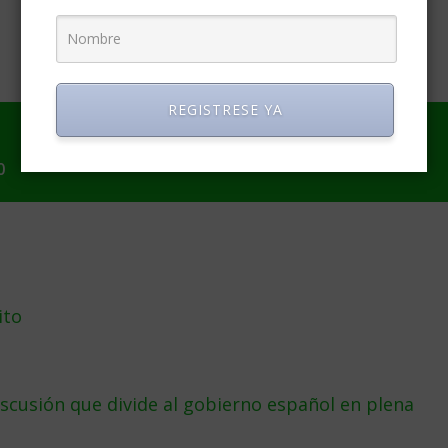
REGISTRESE YA
0
ito
iscusión que divide al gobierno español en plena