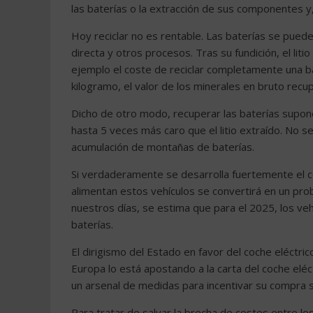
las baterías o la extracción de sus componentes y
Hoy reciclar no es rentable. Las baterías se puede
directa y otros procesos. Tras su fundición, el lit
ejemplo el coste de reciclar completamente una b
kilogramo, el valor de los minerales en bruto recu
Dicho de otro modo, recuperar las baterías supone 
hasta 5 veces más caro que el litio extraído. No s
acumulación de montañas de baterías.
Si verdaderamente se desarrolla fuertemente el co
alimentan estos vehículos se convertirá en un pr
nuestros días, se estima que para el 2025, los ve
baterías.
El dirigismo del Estado en favor del coche eléctric
Europa lo está apostando a la carta del coche elé
un arsenal de medidas para incentivar su compra s
Para tratar de salvar la brecha de costes entre los