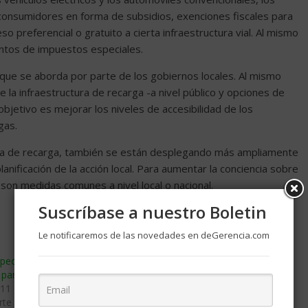
consumidores en forma de subsidios, exenciones fiscales para
o preferencial o gratuito a cierta infraestructura vial. Al mismo
entos de impuestos especiales.
ue se aborda por parte de los gobiernos locales. Al mismo
 la infraestructura de recarga -a nivel público y opciones de
objetivo es mejorar los niveles de accesibilidad de los
gas.
tura de recarga, también se están desplegando más ampliamente
anificación de la acción local. Para aumentar la conciencia sobre
a son medidas comunes a nivel local o nacional.
Suscríbase a nuestro Boletin
Le notificaremos de las novedades en deGerencia.com
peo plantea transporte
Luchar contra el cambio climático,
’ para 2050
una gran inversión de futuro
011
mayo 22, 2018
te y Logistica»
En «Gestion Ambiental»