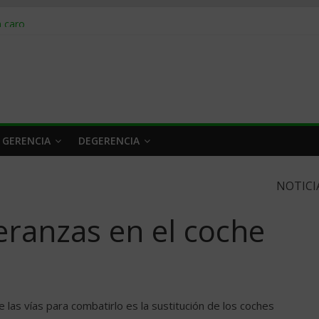
obrar en 2026
n caro
 a tiempo
 qué hacer
rlo y venderle
 GERENCIA
DEGERENCIA
NOTICI
ranzas en el coche
 las vías para combatirlo es la sustitución de los coches