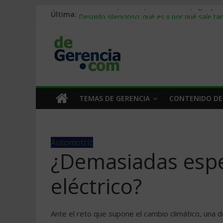
Última:
Stablecoins para empresas: cómo pagar y c
Despido silencioso: qué es y por qué sale ta
IA en selección de personal: cómo auditarla
Trabajo forzoso en la cadena de suministro:
Mercado hispano de EE. UU.: cómo segmenta
TEMAS DE GERENCIA
CONTENIDO DE
Automotriz
¿Demasiadas espe
eléctrico?
Ante el reto que supone el cambio climático, una de