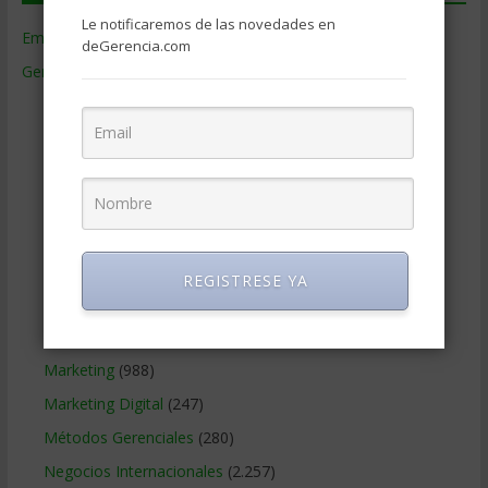
Le notificaremos de las novedades en
Empresas de Gerencia
(38)
deGerencia.com
Gerencia
(9.477)
Ciencias Económicas
(80)
Contabilidad
(466)
Educacion Gerencial
(454)
Estrategia Empresarial
(304)
Finanzas Corporativas
(748)
Gerencia social y ambiental
(223)
REGISTRESE YA
Gobierno Corporativo
(11)
Legal
(125)
Marketing
(988)
Marketing Digital
(247)
Métodos Gerenciales
(280)
Negocios Internacionales
(2.257)