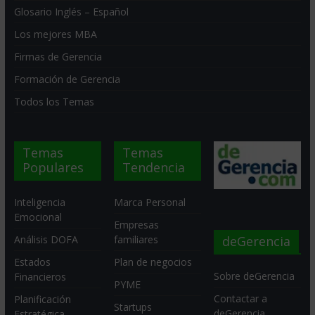
Glosario Inglés – Español
Los mejores MBA
Firmas de Gerencia
Formación de Gerencia
Todos los Temas
Temas
Temas
Populares
Tendencia
Inteligencia
Marca Personal
Emocional
Empresas
deGerencia
Análisis DOFA
familiares
Estados
Plan de negocios
Sobre deGerencia
Financieros
PYME
Contactar a
Planificación
Startups
deGerencia
Estratégica