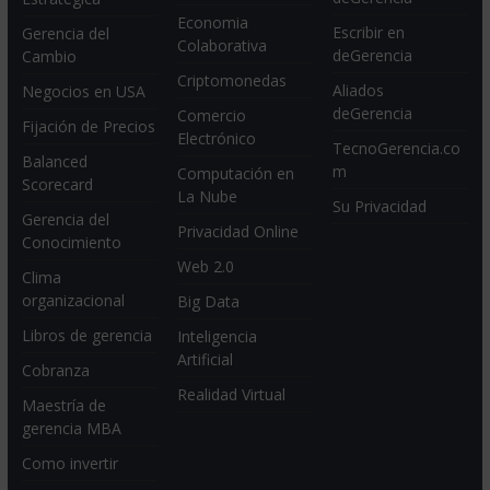
Economia
Escribir en
Gerencia del
Colaborativa
deGerencia
Cambio
Criptomonedas
Aliados
Negocios en USA
deGerencia
Comercio
Fijación de Precios
Electrónico
TecnoGerencia.co
Balanced
m
Computación en
Scorecard
La Nube
Su Privacidad
Gerencia del
Privacidad Online
Conocimiento
Web 2.0
Clima
organizacional
Big Data
Libros de gerencia
Inteligencia
Artificial
Cobranza
Realidad Virtual
Maestría de
gerencia MBA
Como invertir