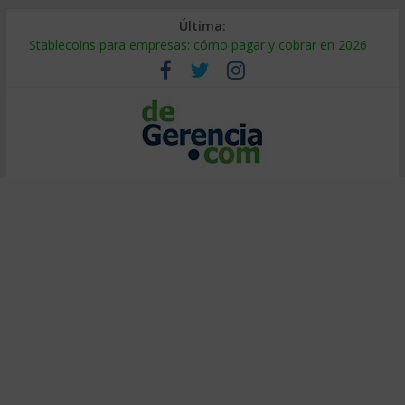
Última:
Stablecoins para empresas: cómo pagar y cobrar en 2026
Despido silencioso: qué es y por qué sale tan caro
IA en selección de personal: cómo auditarla a tiempo
Trabajo forzoso en la cadena de suministro: qué hacer
Mercado hispano de EE. UU.: cómo segmentarlo y venderle