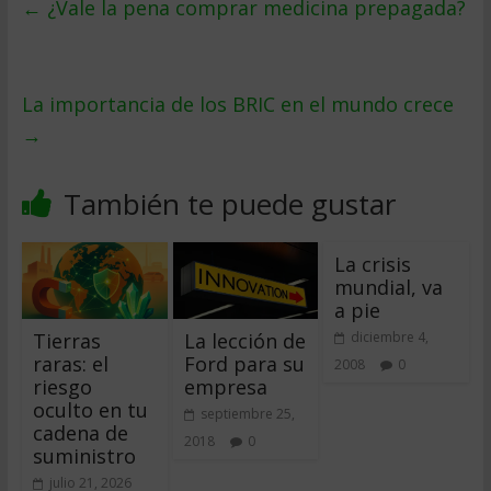
←
¿Vale la pena comprar medicina prepagada?
La importancia de los BRIC en el mundo crece
→
También te puede gustar
La crisis
mundial, va
a pie
Tierras
La lección de
diciembre 4,
raras: el
Ford para su
2008
0
riesgo
empresa
oculto en tu
septiembre 25,
cadena de
2018
0
suministro
julio 21, 2026