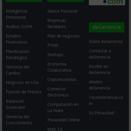
Inteligencia
Marca Personal
Emocional
Empresas
deGerencia
Análisis DOFA
familiares
Estados
Plan de negocios
Sobre deGerencia
Financieros
PYME
Contactar a
Planificación
Startups
deGerencia
Estratégica
Economia
Escribir en
Gerencia del
Colaborativa
deGerencia
Cambio
Criptomonedas
Aliados
Negocios en USA
deGerencia
Comercio
Fijación de Precios
Electrónico
TecnoGerencia.co
Balanced
m
Computación en
Scorecard
La Nube
Su Privacidad
Gerencia del
Privacidad Online
Conocimiento
Web 2.0