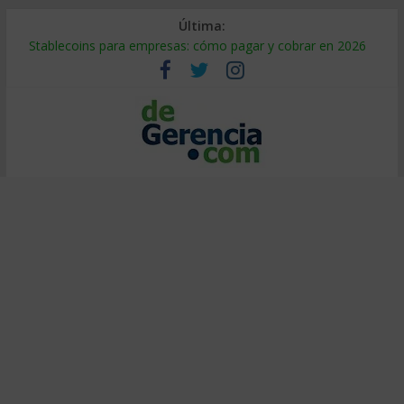
Última:
Stablecoins para empresas: cómo pagar y cobrar en 2026
Despido silencioso: qué es y por qué sale tan caro
IA en selección de personal: cómo auditarla a tiempo
Trabajo forzoso en la cadena de suministro: qué hacer
Mercado hispano de EE. UU.: cómo segmentarlo y venderle