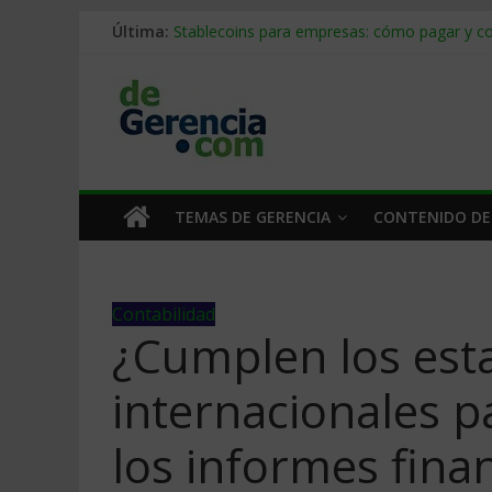
Última:
Stablecoins para empresas: cómo pagar y c
Despido silencioso: qué es y por qué sale ta
IA en selección de personal: cómo auditarla
Trabajo forzoso en la cadena de suministro:
Mercado hispano de EE. UU.: cómo segmenta
TEMAS DE GERENCIA
CONTENIDO DE
Contabilidad
¿Cumplen los est
internacionales p
los informes fina