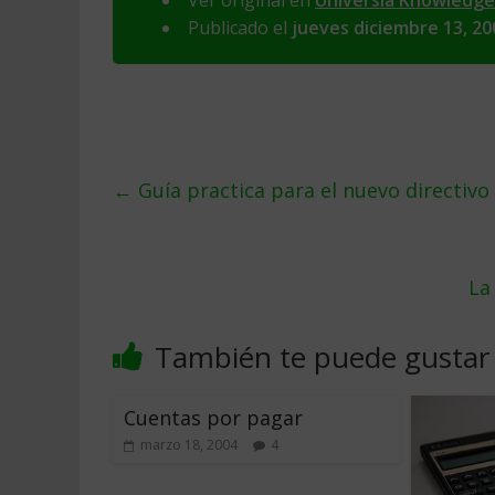
Ver original en
Universia Knowledg
Publicado el
jueves diciembre 13, 20
←
Guí­a practica para el nuevo directivo
La
También te puede gustar
Cuentas por pagar
marzo 18, 2004
4