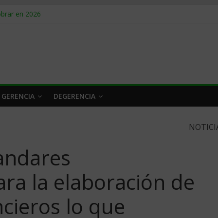
obrar en 2026
n caro
 a tiempo
 qué hacer
rlo y venderle
 GERENCIA
DEGERENCIA
NOTICI
andares
ara la elaboración de
ncieros lo que