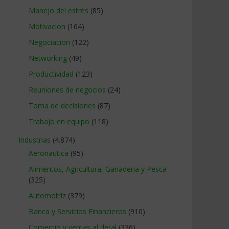
Manejo del estrés
(85)
Motivacion
(164)
Negociacion
(122)
Networking
(49)
Productividad
(123)
Reuniones de negocios
(24)
Toma de decisiones
(87)
Trabajo en equipo
(118)
Industrias
(4.874)
Aeronautica
(95)
Alimentos, Agricultura, Ganaderia y Pesca
(325)
Automotriz
(379)
Banca y Servicios Financieros
(910)
Comercio y ventas al detal
(336)