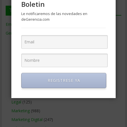
Boletin
Temas de Gerencia
Le notificaremos de las novedades en
deGerencia.com
Empresas de Gerencia
(38)
Gerencia
(9.477)
Ciencias Económicas
(80)
Contabilidad
(466)
Educacion Gerencial
(454)
Estrategia Empresarial
(304)
Finanzas Corporativas
(748)
REGISTRESE YA
Gerencia social y ambiental
(223)
Gobierno Corporativo
(11)
Legal
(125)
Marketing
(988)
Marketing Digital
(247)