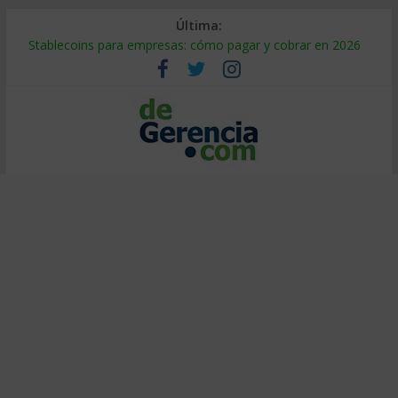
Última:
Stablecoins para empresas: cómo pagar y cobrar en 2026
Despido silencioso: qué es y por qué sale tan caro
IA en selección de personal: cómo auditarla a tiempo
Trabajo forzoso en la cadena de suministro: qué hacer
Mercado hispano de EE. UU.: cómo segmentarlo y venderle