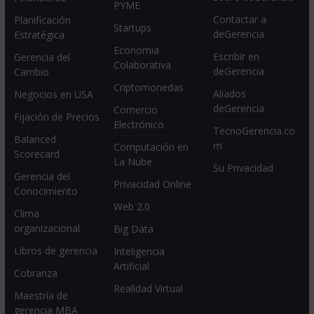
PYME
Contactar a
Planificación
Startups
deGerencia
Estratégica
Economia
Escribir en
Gerencia del
Colaborativa
deGerencia
Cambio
Criptomonedas
Aliados
Negocios en USA
deGerencia
Comercio
Fijación de Precios
Electrónico
TecnoGerencia.co
Balanced
m
Computación en
Scorecard
La Nube
Su Privacidad
Gerencia del
Privacidad Online
Conocimiento
Web 2.0
Clima
organizacional
Big Data
Libros de gerencia
Inteligencia
Artificial
Cobranza
Realidad Virtual
Maestría de
gerencia MBA