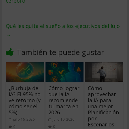
cerebro
Qué les quita el sueño a los ejecutivos del lujo
→
También te puede gustar
¿Burbuja de
Cómo lograr
Cómo
IA? El 95% no
que la IA
aprovechar
ve retorno (y
recomiende
la IA para
cómo ser el
tu marca en
una mejor
5%)
2026
Planificación
por
julio 16, 2026
julio 10, 2026
Escenarios
0
0