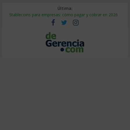
Última:
Stablecoins para empresas: cómo pagar y cobrar en 2026
Despido silencioso: qué es y por qué sale tan caro
IA en selección de personal: cómo auditarla a tiempo
Trabajo forzoso en la cadena de suministro: qué hacer
Mercado hispano de EE. UU.: cómo segmentarlo y venderle