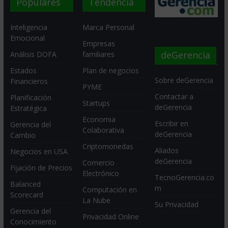
Populares
Tendencia
Inteligencia
Marca Personal
Emocional
Empresas
deGerencia
Análisis DOFA
familiares
Estados
Plan de negocios
Sobre deGerencia
Financieros
PYME
Contactar a
Planificación
Startups
deGerencia
Estratégica
Economia
Escribir en
Gerencia del
Colaborativa
deGerencia
Cambio
Criptomonedas
Aliados
Negocios en USA
deGerencia
Comercio
Fijación de Precios
Electrónico
TecnoGerencia.co
Balanced
m
Computación en
Scorecard
La Nube
Su Privacidad
Gerencia del
Privacidad Online
Conocimiento