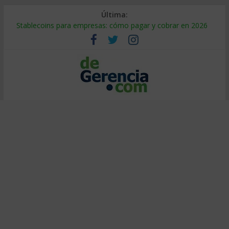
Última:
Stablecoins para empresas: cómo pagar y cobrar en 2026
Despido silencioso: qué es y por qué sale tan caro
IA en selección de personal: cómo auditarla a tiempo
Trabajo forzoso en la cadena de suministro: qué hacer
Mercado hispano de EE. UU.: cómo segmentarlo y venderle