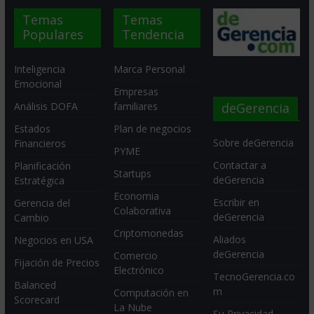
Temas
Temas
Populares
Tendencia
Inteligencia
Marca Personal
Emocional
Empresas
deGerencia
Análisis DOFA
familiares
Estados
Plan de negocios
Sobre deGerencia
Financieros
PYME
Contactar a
Planificación
Startups
deGerencia
Estratégica
Economia
Escribir en
Gerencia del
Colaborativa
deGerencia
Cambio
Criptomonedas
Aliados
Negocios en USA
deGerencia
Comercio
Fijación de Precios
Electrónico
TecnoGerencia.co
Balanced
m
Computación en
Scorecard
La Nube
Su Privacidad