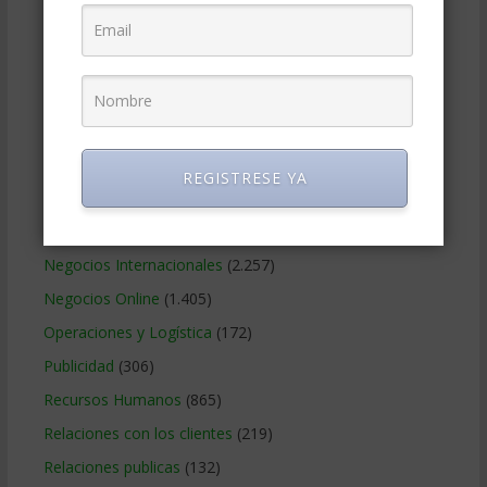
Finanzas Corporativas
(748)
Gerencia social y ambiental
(223)
Gobierno Corporativo
(11)
Legal
(125)
Marketing
(988)
REGISTRESE YA
Marketing Digital
(247)
Métodos Gerenciales
(280)
Negocios Internacionales
(2.257)
Negocios Online
(1.405)
Operaciones y Logística
(172)
Publicidad
(306)
Recursos Humanos
(865)
Relaciones con los clientes
(219)
Relaciones publicas
(132)