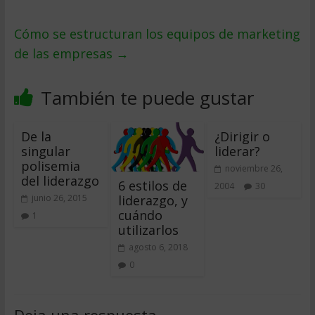
Cómo se estructuran los equipos de marketing
de las empresas
→
También te puede gustar
De la
¿Dirigir o
singular
liderar?
polisemia
noviembre 26,
del liderazgo
6 estilos de
2004
30
liderazgo, y
junio 26, 2015
cuándo
1
utilizarlos
agosto 6, 2018
0
Deja una respuesta