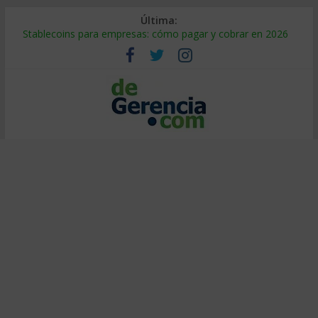
Última:
Stablecoins para empresas: cómo pagar y cobrar en 2026
Despido silencioso: qué es y por qué sale tan caro
IA en selección de personal: cómo auditarla a tiempo
Trabajo forzoso en la cadena de suministro: qué hacer
Mercado hispano de EE. UU.: cómo segmentarlo y venderle