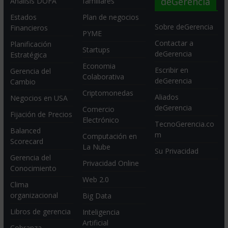
deGerencia
Análisis DOFA
familiares
Estados
Plan de negocios
Sobre deGerencia
Financieros
PYME
Contactar a
Planificación
Startups
deGerencia
Estratégica
Economia
Escribir en
Gerencia del
Colaborativa
deGerencia
Cambio
Criptomonedas
Aliados
Negocios en USA
deGerencia
Comercio
Fijación de Precios
Electrónico
TecnoGerencia.co
Balanced
m
Computación en
Scorecard
La Nube
Su Privacidad
Gerencia del
Privacidad Online
Conocimiento
Web 2.0
Clima
organizacional
Big Data
Libros de gerencia
Inteligencia
Artificial
Cobranza