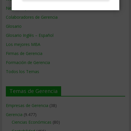
Negocios por País
Colaboradores de Gerencia
Glosario
Glosario Inglés – Español
Los mejores MBA
Firmas de Gerencia
Formación de Gerencia
Todos los Temas
Temas de Gerencia
Empresas de Gerencia
(38)
Gerencia
(9.477)
Ciencias Económicas
(80)