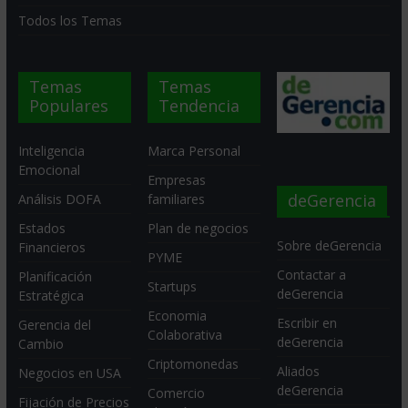
Todos los Temas
Temas
Temas
Populares
Tendencia
Inteligencia
Marca Personal
Emocional
Empresas
deGerencia
Análisis DOFA
familiares
Estados
Plan de negocios
Sobre deGerencia
Financieros
PYME
Contactar a
Planificación
Startups
deGerencia
Estratégica
Economia
Escribir en
Gerencia del
Colaborativa
deGerencia
Cambio
Criptomonedas
Aliados
Negocios en USA
deGerencia
Comercio
Fijación de Precios