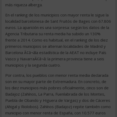
más riqueza alberga.
En el ranking de los municipios con mayor renta le sigue la
localidad barcelonesa de Sant Fruitós de Bages con 67.806
euros. La aparición es una sorpresa: según los datos de la
Agencia Tributaria su renta media ha subido un 130%
frente a 2014. Como es habitual, en el ranking de los diez
primeros municipios se alternan localidades de Madrid y
Barcelona Ã¢â¬âla estadística de la AEAT no incluye País
Vasco y NavarraÃ¢â¬â: la primera provincia tiene a seis
municipios y la segunda cuatro.
Por contra, los pueblos con menor renta media declarada
son en su mayor parte de Extremadura. En concreto, de
los diez municipios más pobres oficialmente, cinco son de
Badajoz (Zahínos, La Parra, Fuenlabrada de los Montes,
Puebla de Obando y Higuera de Vargas) y dos de Cáceres
(Ahigal y Riolobos). Zahínos (Badajoz) repite también como
municipio con menor renta de España, con 10.577 euros