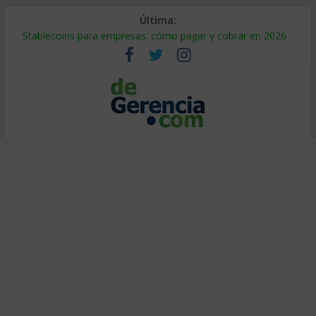
Última:
Stablecoins para empresas: cómo pagar y cobrar en 2026
Despido silencioso: qué es y por qué sale tan caro
IA en selección de personal: cómo auditarla a tiempo
Trabajo forzoso en la cadena de suministro: qué hacer
Mercado hispano de EE. UU.: cómo segmentarlo y venderle