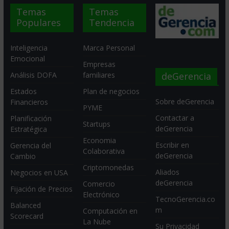
Temas
Temas
Populares
Tendencia
Inteligencia
Marca Personal
Emocional
Empresas
deGerencia
Análisis DOFA
familiares
Estados
Plan de negocios
Sobre deGerencia
Financieros
PYME
Contactar a
Planificación
Startups
deGerencia
Estratégica
Economia
Escribir en
Gerencia del
Colaborativa
deGerencia
Cambio
Criptomonedas
Aliados
Negocios en USA
deGerencia
Comercio
Fijación de Precios
Electrónico
TecnoGerencia.co
Balanced
m
Computación en
Scorecard
La Nube
Su Privacidad