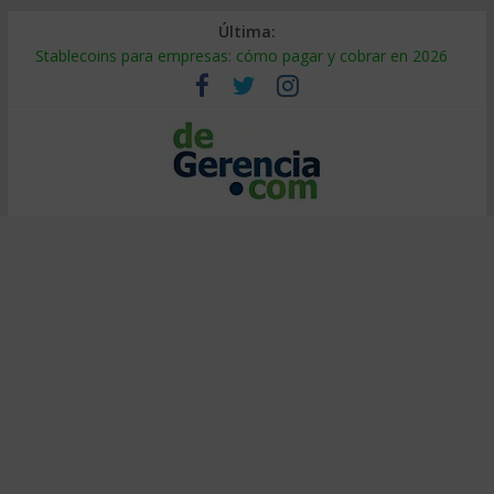
Última:
Stablecoins para empresas: cómo pagar y cobrar en 2026
Despido silencioso: qué es y por qué sale tan caro
IA en selección de personal: cómo auditarla a tiempo
Trabajo forzoso en la cadena de suministro: qué hacer
Mercado hispano de EE. UU.: cómo segmentarlo y venderle