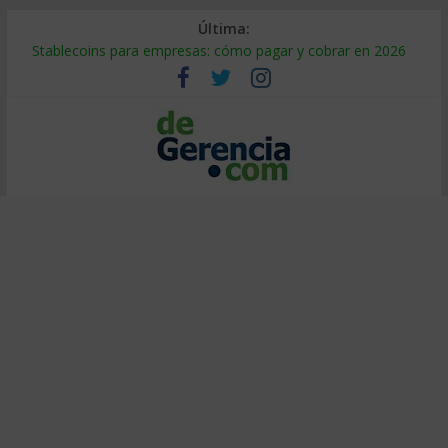
Última:
Stablecoins para empresas: cómo pagar y cobrar en 2026
Despido silencioso: qué es y por qué sale tan caro
IA en selección de personal: cómo auditarla a tiempo
Trabajo forzoso en la cadena de suministro: qué hacer
Mercado hispano de EE. UU.: cómo segmentarlo y venderle