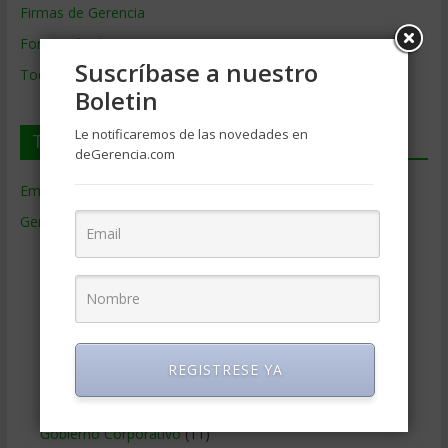
Firmas de Gerencia
Formación de Gerencia
Suscríbase a nuestro
Todos los Temas
Boletin
Le notificaremos de las novedades en
Temas de Gerencia
deGerencia.com
Empresas de Gerencia
(38)
Gerencia
(9.477)
Ciencias Económicas
(80)
Contabilidad
(466)
Educacion Gerencial
(454)
Estrategia Empresarial
(304)
REGISTRESE YA
Finanzas Corporativas
(748)
Gerencia social y ambiental
(223)
Gobierno Corporativo
(11)