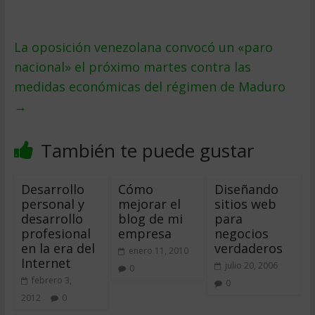
La oposición venezolana convocó un «paro
nacional» el próximo martes contra las
medidas económicas del régimen de Maduro
→
También te puede gustar
Desarrollo
Cómo
Diseñando
personal y
mejorar el
sitios web
desarrollo
blog de mi
para
profesional
empresa
negocios
en la era del
verdaderos
enero 11, 2010
Internet
julio 20, 2006
0
febrero 3,
0
2012
0