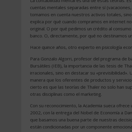
La contabilidad mental es una de estas teorías. E
cuentas mentales separadas entre sí (vacaciones
tomamos en cuenta nuestros activos totales, sino
explica por qué cuando compramos en internet nos
original. O por qué pedimos un crédito al consumo
banco. O, directamente, por qué no destinamos una 
Hace quince años, otro experto en psicología ec
Para Gonzalo Algorri, profesor del programa de ba
Bursátiles (IEB), la importancia de las tesis de 
irracionales, sino en destacar su «previsibilidad». 
manera que los oferentes de productos y servicios
cierto es que las teorías de Thaler no solo han s
otras disciplinas como el marketing.
Con su reconocimiento, la Academia sueca ofrece 
2002, con la entrega del Nobel de Economía a Dan
que basamos una buena parte de nuestras decisio
están condicionadas por un componente emocional»