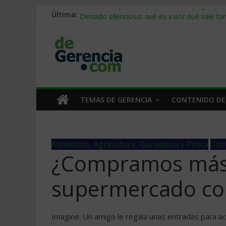
Última:
Stablecoins para empresas: cómo pagar y c
Despido silencioso: qué es y por qué sale ta
IA en selección de personal: cómo auditarla
Trabajo forzoso en la cadena de suministro:
Mercado hispano de EE. UU.: cómo segmenta
TEMAS DE GERENCIA
CONTENIDO DE
Alimentos, Agricultura, Ganaderia y Pesca
Com
¿Compramos más 
supermercado co
Imagine. Un amigo le regala unas entradas para acu