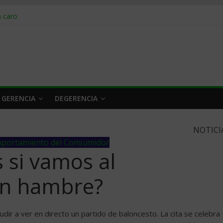
obrar en 2026
n caro
 a tiempo
 qué hacer
rlo y venderle
 GERENCIA
DEGERENCIA
NOTICI
portamiento del Consumidor
si vamos al
n hambre?
dir a ver en directo un partido de baloncesto. La cita se celebra