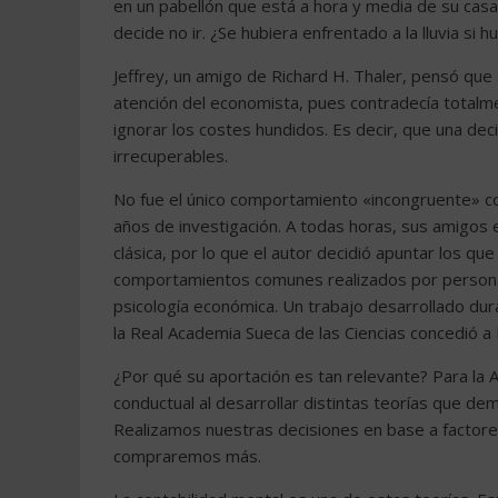
en un pabellón que está a hora y media de su casa
decide no ir. ¿Se hubiera enfrentado a la lluvia si 
Jeffrey, un amigo de Richard H. Thaler, pensó que 
atención del economista, pues contradecía totalme
ignorar los costes hundidos. Es decir, que una d
irrecuperables.
No fue el único comportamiento «incongruente» c
años de investigación. A todas horas, sus amigos e
clásica, por lo que el autor decidió apuntar los qu
comportamientos comunes realizados por personas
psicología económica. Un trabajo desarrollado du
la Real Academia Sueca de las Ciencias concedió a
¿Por qué su aportación es tan relevante? Para la 
conductual al desarrollar distintas teorías que 
Realizamos nuestras decisiones en base a factores
compraremos más.