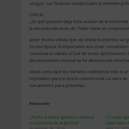
sesgos. Las finanzas conductuales pretenden prev
Críticas
¿En qué posición deja este avance de la economía p
la encumbrada tesis de Thaler tiene un componente
Javier Rovira señala que «la teoría económica surg
En esa época, lo importante era crear consumidor
cuestiona la validez actual de estas aportaciones 
absolutamente racional se ha demostrado insuficie
Ideas como que los humanos valoramos más lo pr
imposibles para la teoría convencional. La obra de 
mecanismos para preverlas…
Relacionado
¿Podrá el nuevo gobierno reactivar
13 cosas qu
la economía de Argentina?
saber hace 
diciembre 29, 2019
abril 22, 201