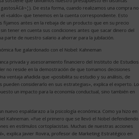
sta sostiene que dividimos nuestro presupuesto en distintas
, gastosÃ¢â¬¦). De esta forma, cuando realizamos una compra no
 el «saldo» que tenemos en la cuenta correspondiente. Esto
 fijamos antes en la rebaja de un producto que en su precio
 sin tener en cuenta sus condiciones antes que sacar dinero del
parte de nuestro salario a ahorrar para la jubilación.
onómica fue galardonado con el Nobel: Kahneman
nca privada y asesoramiento financiero del Instituto de Estudios
Thaler no reside en la demostración de que tomamos decisiones
Una ventaja añadida que «posibilita su estudio y su análisis, de
 pueden considerarlo en sus estrategias», explica el experto. Lo
upuesto un impacto para la economía conductual, sino también en
un nuevo espaldarazo a la psicología económica. Como ya hizo en
iel Kahneman. «Fue el primero que se llevó el Nobel defendiendo
nes en estímulos cortoplacistas. Muchas de nuestras acciones
, explica Javier Rovira, profesor de Marketing Estratégico en