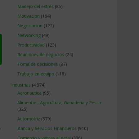
Manejo del estrés
(85)
Motivacion
(164)
Negociacion
(122)
Networking
(49)
Productividad
(123)
Reuniones de negocios
(24)
Toma de decisiones
(87)
Trabajo en equipo
(118)
Industrias
(4.874)
Aeronautica
(95)
Alimentos, Agricultura, Ganaderia y Pesca
(325)
Automotriz
(379)
→
Banca y Servicios Financieros
(910)
Comercio y ventas al detal
(336)