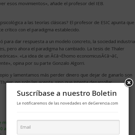
er esos movimientos», añade el profesor del IEB.
sicológica a las teorías clásicas? El profesor de ESIC apunta que
 crítico con el paradigma establecido.
ió para dar respuesta a un modelo concreto, la sociedad industrial
es, pero ahora el paradigma ha cambiado. La tesis de Thaler
teóricas». «La idea de un Ã¢â¬Ëhomo economicusÃ¢â¬â¢,
nte», opina por su parte Gonzalo Algorri.
opio y lamentamos más perder dinero que dejar de ganarlo son
Thaler, no solo las acepta, sino que intenta desarrollar
Suscríbase a nuestro Boletin
Le notificaremos de las novedades en deGerencia.com
e me hubiera gustado
Teorías de motivación: 4 ejemplos
10 años
febrero 20, 2019
9
En «Motivacion»