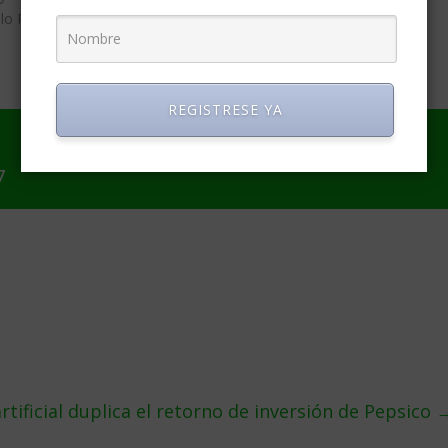
lo Personal»
REGISTRESE YA
7
artificial duplica el retorno de inversión de Pepsico