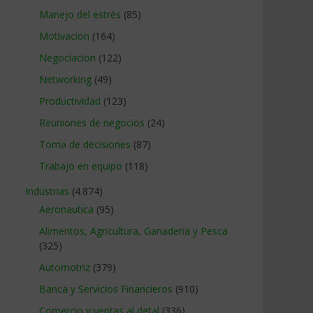
Manejo del estrés
(85)
Motivacion
(164)
Negociacion
(122)
Networking
(49)
Productividad
(123)
Reuniones de negocios
(24)
Toma de decisiones
(87)
Trabajo en equipo
(118)
Industrias
(4.874)
Aeronautica
(95)
Alimentos, Agricultura, Ganaderia y Pesca
(325)
Automotriz
(379)
Banca y Servicios Financieros
(910)
Comercio y ventas al detal
(336)