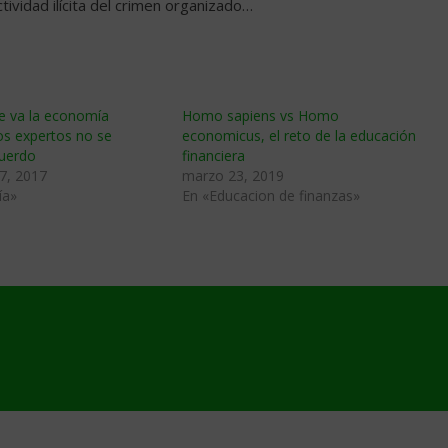
tividad ilícita del crimen organizado…
e va la economía
Homo sapiens vs Homo
os expertos no se
economicus, el reto de la educación
uerdo
financiera
7, 2017
marzo 23, 2019
ía»
En «Educacion de finanzas»