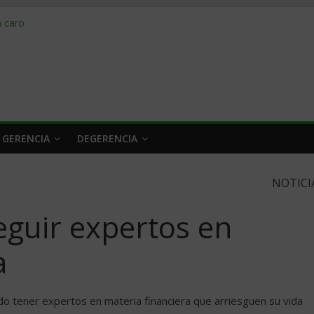
obrar en 2026
n caro
 a tiempo
 qué hacer
rlo y venderle
 GERENCIA
DEGERENCIA
NOTICI
guir expertos en
a
do tener expertos en materia financiera que arriesguen su vida