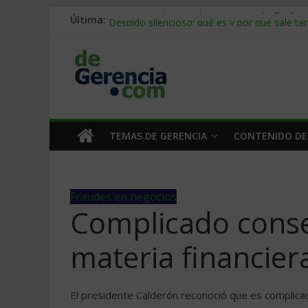
Última:
Stablecoins para empresas: cómo pagar y c
Despido silencioso: qué es y por qué sale ta
IA en selección de personal: cómo auditarla
Trabajo forzoso en la cadena de suministro:
Mercado hispano de EE. UU.: cómo segmenta
TEMAS DE GERENCIA
CONTENIDO DE
Fraudes en negocios
Complicado conse
materia financier
El presidente Calderón reconoció que es complica