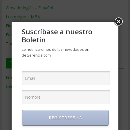
Glosario Inglés – Español
Los mejores MBA
Firmas de Gerencia
Suscríbase a nuestro
Formación de Gerencia
Boletin
Todos los Temas
Le notificaremos de las novedades en
deGerencia.com
Temas de Gerencia
Empresas de Gerencia
(38)
Gerencia
(9.477)
Ciencias Económicas
(80)
Contabilidad
(466)
Educacion Gerencial
(454)
REGISTRESE YA
Estrategia Empresarial
(304)
Finanzas Corporativas
(748)