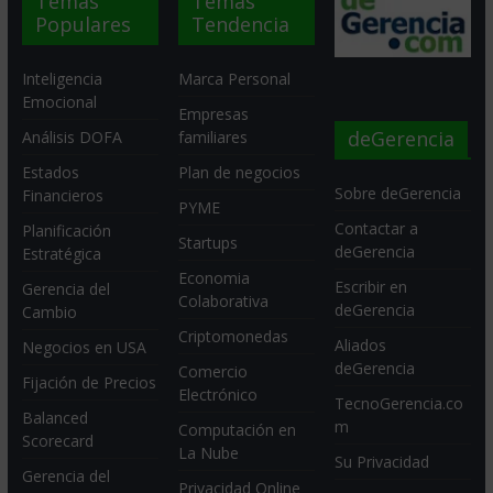
Temas
Temas
Populares
Tendencia
Inteligencia
Marca Personal
Emocional
Empresas
deGerencia
Análisis DOFA
familiares
Estados
Plan de negocios
Sobre deGerencia
Financieros
PYME
Contactar a
Planificación
Startups
deGerencia
Estratégica
Economia
Escribir en
Gerencia del
Colaborativa
deGerencia
Cambio
Criptomonedas
Aliados
Negocios en USA
deGerencia
Comercio
Fijación de Precios
Electrónico
TecnoGerencia.co
Balanced
m
Computación en
Scorecard
La Nube
Su Privacidad
Gerencia del
Privacidad Online