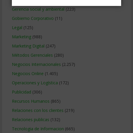
Gerencia social y ambiental
(223)
Gobierno Corporativo
(11)
Legal
(125)
Marketing
(988)
Marketing Digital
(247)
Métodos Gerenciales
(280)
Negocios Internacionales
(2.257)
Negocios Online
(1.405)
Operaciones y Logística
(172)
Publicidad
(306)
Recursos Humanos
(865)
Relaciones con los clientes
(219)
Relaciones publicas
(132)
Tecnologia de Informacion
(665)