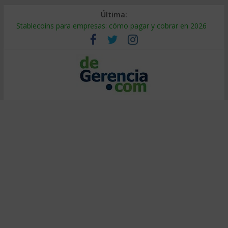
Última:
Stablecoins para empresas: cómo pagar y cobrar en 2026
Despido silencioso: qué es y por qué sale tan caro
IA en selección de personal: cómo auditarla a tiempo
Trabajo forzoso en la cadena de suministro: qué hacer
Mercado hispano de EE. UU.: cómo segmentarlo y venderle