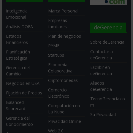
Inteligencia
Marca Personal
Emocional
Empresas
deGerencia
Análisis DOFA
familiares
Estados
Plan de negocios
Sobre deGerencia
Financieros
PYME
Contactar a
Planificación
Startups
deGerencia
Estratégica
Economia
Escribir en
Gerencia del
Colaborativa
deGerencia
Cambio
Criptomonedas
Aliados
Negocios en USA
deGerencia
Comercio
Fijación de Precios
Electrónico
TecnoGerencia.co
Balanced
m
Computación en
Scorecard
La Nube
Su Privacidad
Gerencia del
Privacidad Online
Conocimiento
Web 2.0