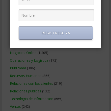
Gobierno Corporativo
(11)
Legal
(125)
Marketing
(988)
Marketing Digital
(247)
REGISTRESE YA
Métodos Gerenciales
(280)
Negocios Internacionales
(2.257)
Negocios Online
(1.405)
Operaciones y Logística
(172)
Publicidad
(306)
Recursos Humanos
(865)
Relaciones con los clientes
(219)
Relaciones publicas
(132)
Tecnologia de Informacion
(665)
Ventas
(242)