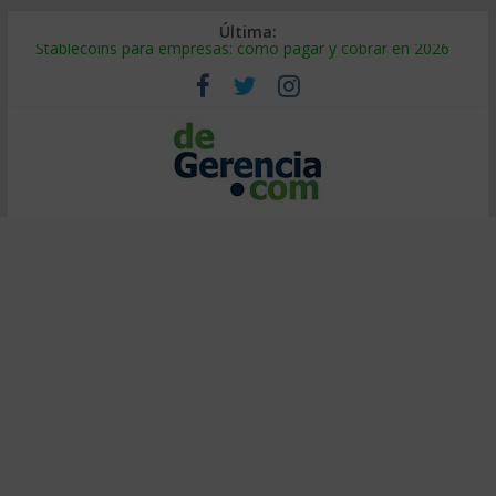
Última:
Stablecoins para empresas: cómo pagar y cobrar en 2026
Despido silencioso: qué es y por qué sale tan caro
IA en selección de personal: cómo auditarla a tiempo
Trabajo forzoso en la cadena de suministro: qué hacer
Mercado hispano de EE. UU.: cómo segmentarlo y venderle