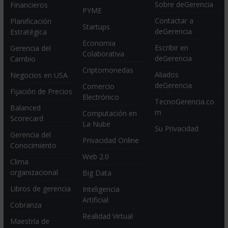
Sobre deGerencia
Financieros
PYME
Contactar a
Planificación
Startups
deGerencia
Estratégica
Economia
Escribir en
Gerencia del
Colaborativa
deGerencia
Cambio
Criptomonedas
Aliados
Negocios en USA
deGerencia
Comercio
Fijación de Precios
Electrónico
TecnoGerencia.co
Balanced
m
Computación en
Scorecard
La Nube
Su Privacidad
Gerencia del
Privacidad Online
Conocimiento
Web 2.0
Clima
organizacional
Big Data
Libros de gerencia
Inteligencia
Artificial
Cobranza
Realidad Virtual
Maestría de