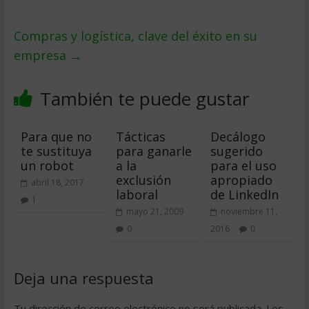
Compras y logí­stica, clave del éxito en su
empresa
→
También te puede gustar
Para que no
Tácticas
Decálogo
te sustituya
para ganarle
sugerido
un robot
a la
para el uso
exclusión
apropiado
abril 18, 2017
laboral
de LinkedIn
1
mayo 21, 2009
noviembre 11,
0
2016
0
Deja una respuesta
Tu dirección de correo electrónico no será publicada.
Los