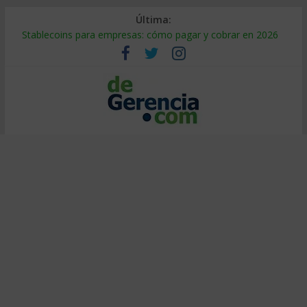
Última:
Stablecoins para empresas: cómo pagar y cobrar en 2026
Despido silencioso: qué es y por qué sale tan caro
IA en selección de personal: cómo auditarla a tiempo
Trabajo forzoso en la cadena de suministro: qué hacer
Mercado hispano de EE. UU.: cómo segmentarlo y venderle