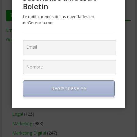
Boletin
Temas de Gerencia
Le notificaremos de las novedades en
deGerencia.com
Empresas de Gerencia
(38)
Gerencia
(9.477)
Ciencias Económicas
(80)
Contabilidad
(466)
Educacion Gerencial
(454)
Estrategia Empresarial
(304)
Finanzas Corporativas
(748)
REGISTRESE YA
Gerencia social y ambiental
(223)
Gobierno Corporativo
(11)
Legal
(125)
Marketing
(988)
Marketing Digital
(247)