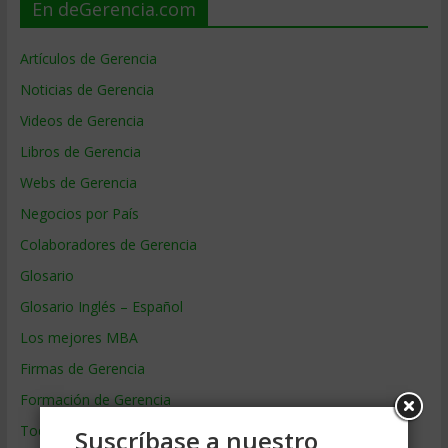
En deGerencia.com
Artículos de Gerencia
Noticias de Gerencia
Videos de Gerencia
Libros de Gerencia
Webs de Gerencia
Negocios por País
Colaboradores de Gerencia
Glosario
Glosario Inglés – Español
Los mejores MBA
Firmas de Gerencia
Formación de Gerencia
Todos los Temas
Suscríbase a nuestro