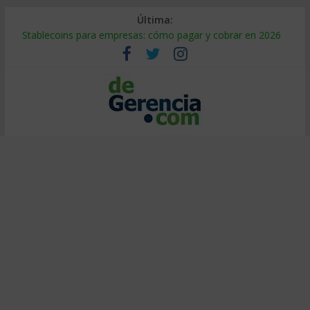
Última:
Stablecoins para empresas: cómo pagar y cobrar en 2026
Despido silencioso: qué es y por qué sale tan caro
IA en selección de personal: cómo auditarla a tiempo
Trabajo forzoso en la cadena de suministro: qué hacer
Mercado hispano de EE. UU.: cómo segmentarlo y venderle