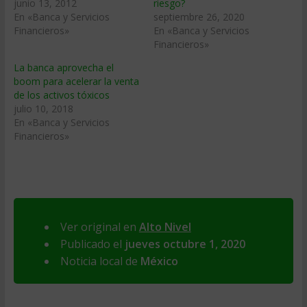
junio 13, 2012
riesgo?
En «Banca y Servicios
septiembre 26, 2020
Financieros»
En «Banca y Servicios
Financieros»
La banca aprovecha el
boom para acelerar la venta
de los activos tóxicos
julio 10, 2018
En «Banca y Servicios
Financieros»
Ver original en
Alto Nivel
Publicado el
jueves octubre 1, 2020
Noticia local de
México