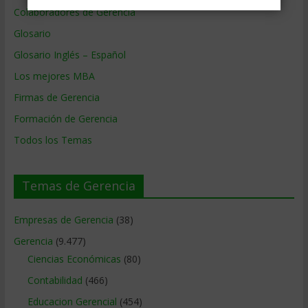
Colaboradores de Gerencia
Glosario
Glosario Inglés – Español
Los mejores MBA
Firmas de Gerencia
Formación de Gerencia
Todos los Temas
Temas de Gerencia
Empresas de Gerencia
(38)
Gerencia
(9.477)
Ciencias Económicas
(80)
Contabilidad
(466)
Educacion Gerencial
(454)