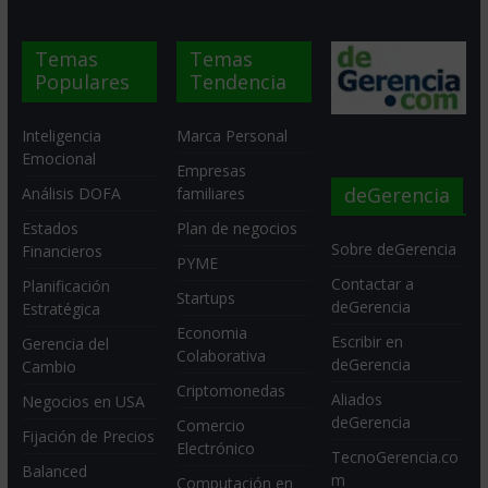
Temas
Temas
Populares
Tendencia
Inteligencia
Marca Personal
Emocional
Empresas
deGerencia
Análisis DOFA
familiares
Estados
Plan de negocios
Sobre deGerencia
Financieros
PYME
Contactar a
Planificación
Startups
deGerencia
Estratégica
Economia
Escribir en
Gerencia del
Colaborativa
deGerencia
Cambio
Criptomonedas
Aliados
Negocios en USA
deGerencia
Comercio
Fijación de Precios
Electrónico
TecnoGerencia.co
Balanced
m
Computación en