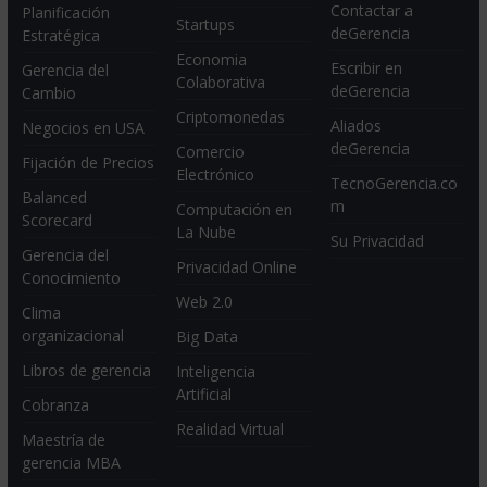
Contactar a
Planificación
Startups
deGerencia
Estratégica
Economia
Escribir en
Gerencia del
Colaborativa
deGerencia
Cambio
Criptomonedas
Aliados
Negocios en USA
deGerencia
Comercio
Fijación de Precios
Electrónico
TecnoGerencia.co
Balanced
m
Computación en
Scorecard
La Nube
Su Privacidad
Gerencia del
Privacidad Online
Conocimiento
Web 2.0
Clima
organizacional
Big Data
Libros de gerencia
Inteligencia
Artificial
Cobranza
Realidad Virtual
Maestría de
gerencia MBA