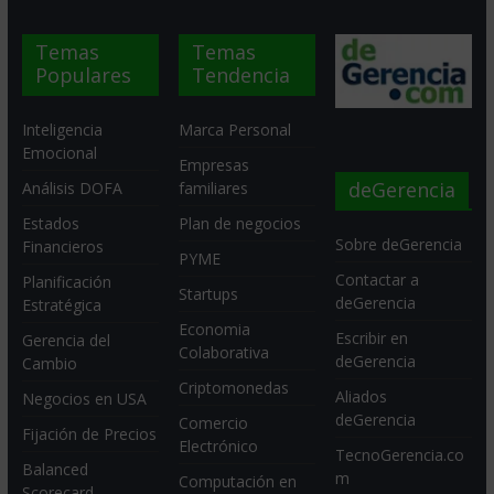
Temas
Temas
Populares
Tendencia
Inteligencia
Marca Personal
Emocional
Empresas
deGerencia
Análisis DOFA
familiares
Estados
Plan de negocios
Sobre deGerencia
Financieros
PYME
Contactar a
Planificación
Startups
deGerencia
Estratégica
Economia
Escribir en
Gerencia del
Colaborativa
deGerencia
Cambio
Criptomonedas
Aliados
Negocios en USA
deGerencia
Comercio
Fijación de Precios
Electrónico
TecnoGerencia.co
Balanced
m
Computación en
Scorecard