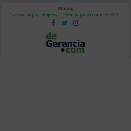
Última:
Stablecoins para empresas: cómo pagar y cobrar en 2026
Despido silencioso: qué es y por qué sale tan caro
IA en selección de personal: cómo auditarla a tiempo
Trabajo forzoso en la cadena de suministro: qué hacer
Mercado hispano de EE. UU.: cómo segmentarlo y venderle