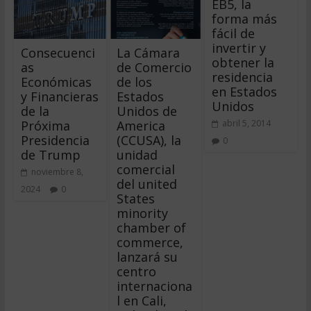
EB5, la
forma más
fácil de
invertir y
Consecuenci
La Cámara
obtener la
as
de Comercio
residencia
Económicas
de los
en Estados
y Financieras
Estados
Unidos
de la
Unidos de
Próxima
America
abril 5, 2014
Presidencia
(CCUSA), la
0
de Trump
unidad
comercial
noviembre 8,
del united
2024
0
States
minority
chamber of
commerce,
lanzará su
centro
internaciona
l en Cali,