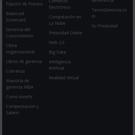
deGerencia
Comercio
Fijación de Precios
Electrónico
TecnoGerencia.co
Balanced
m
Computación en
Scorecard
La Nube
Su Privacidad
Gerencia del
Privacidad Online
Conocimiento
Web 2.0
Clima
organizacional
Big Data
Libros de gerencia
Inteligencia
Artificial
Cobranza
Realidad Virtual
Maestría de
gerencia MBA
Como invertir
Compensacion y
Salario