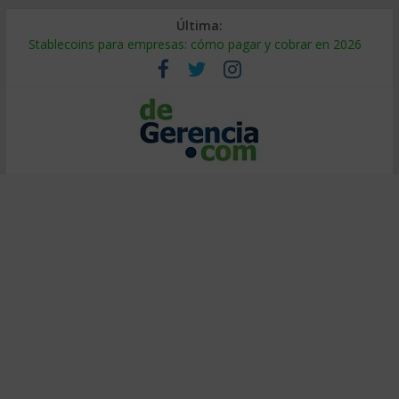
Última:
Stablecoins para empresas: cómo pagar y cobrar en 2026
Despido silencioso: qué es y por qué sale tan caro
IA en selección de personal: cómo auditarla a tiempo
Trabajo forzoso en la cadena de suministro: qué hacer
Mercado hispano de EE. UU.: cómo segmentarlo y venderle