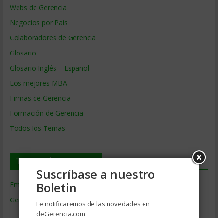
Webs de Gerencia
Negocios por País
Colaboradores de Gerencia
Glosario
Glosario Inglés – Español
Los mejores MBA
Firmas de Gerencia
Formación de Gerencia
Todos los Temas
Temas de Gerencia
Suscríbase a nuestro
Boletin
Empresas de Gerencia
(38)
Gerencia
(9.477)
Le notificaremos de las novedades en
Ciencias Económicas
(80)
deGerencia.com