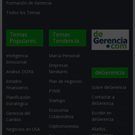
Formación de Gerencia
Todos los Temas
Temas
Temas
Populares
Tendencia
Inteligencia
Marca Personal
Emocional
Empresas
deGerencia
Análisis DOFA
familiares
Estados
Plan de negocios
Sobre deGerencia
Financieros
PYME
Contactar a
Planificación
Startups
deGerencia
Estratégica
Economia
Escribir en
Gerencia del
Colaborativa
deGerencia
Cambio
Criptomonedas
Aliados
Negocios en USA