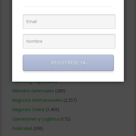
Contabilidad
(466)
Educacion Gerencial
(454)
Estrategia Empresarial
(304)
Finanzas Corporativas
(748)
Gerencia social y ambiental
(223)
Gobierno Corporativo
(11)
Legal
(125)
REGISTRESE YA
Marketing
(988)
Marketing Digital
(247)
Métodos Gerenciales
(280)
Negocios Internacionales
(2.257)
Negocios Online
(1.405)
Operaciones y Logística
(172)
Publicidad
(306)