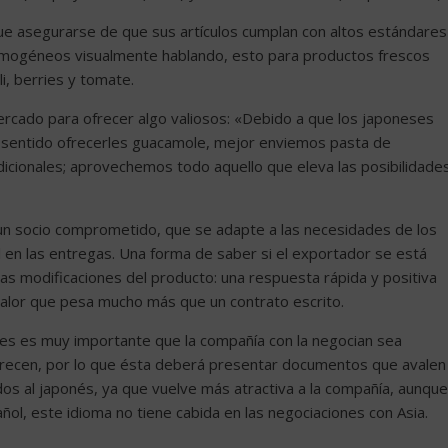
ue asegurarse de que sus artículos cumplan con altos estándares
omogéneos visualmente hablando, esto para productos frescos
, berries y tomate.
ercado para ofrecer algo valiosos: «Debido a que los japoneses
e sentido ofrecerles guacamole, mejor enviemos pasta de
icionales; aprovechemos todo aquello que eleva las posibilidade
 un socio comprometido, que se adapte a las necesidades de los
n las entregas. Una forma de saber si el exportador se está
nas modificaciones del producto: una respuesta rápida y positiva
 valor que pesa mucho más que un contrato escrito.
nes es muy importante que la compañía con la negocian sea
frecen, por lo que ésta deberá presentar documentos que avalen
dos al japonés, ya que vuelve más atractiva a la compañía, aunque
ñol, este idioma no tiene cabida en las negociaciones con Asia.