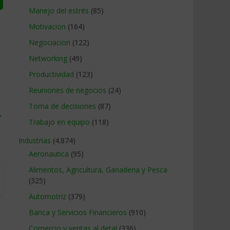
Manejo del estrés
(85)
Motivacion
(164)
Negociacion
(122)
Networking
(49)
Productividad
(123)
Reuniones de negocios
(24)
Toma de decisiones
(87)
→
Trabajo en equipo
(118)
Industrias
(4.874)
Aeronautica
(95)
Alimentos, Agricultura, Ganaderia y Pesca
(325)
Automotriz
(379)
Banca y Servicios Financieros
(910)
Comercio y ventas al detal
(336)