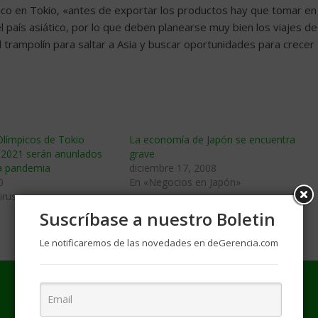
co en Tokio, «antes de exportar los productos hay que tomar en
l país asiático, por lo que deben planearse muy bien los viajes de
 trampolín para saltar a Asia y buscar oportunidades para crecer
Olímpicos de Tokio
La economí­a de Japón se encuentra
n 2021 serán anunlados
grave
la pandemia
diciembre 17, 2008
0
En «Negocios en Japón»
irus»
Suscríbase a nuestro Boletin
Le notificaremos de las novedades en deGerencia.com