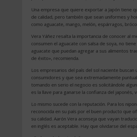
Una empresa que quiere exportar a Japón tiene q
de calidad, pero también que sean uniformes y h
como aguacate, mango, melón, espárragos, brócoli
Vera Yáñez resalta la importancia de conocer al m
consumen el aguacate con salsa de soya, no tien
aguacate que puedan agregar a sus alimentos trad
de éxito», recomienda.
Los empresarios del país del sol naciente buscan
consumidores y que sea extremadamente puntual e
tomando en serio el negocio es solicitándole algu
es la llave para ganarse la confianza del japonés,
Lo mismo sucede con la reputación. Para los nipo
reconocida en su país por el buen producto que o
su calidad. Aarón Vera aconseja que vayan traduci
en inglés es aceptable. Hay que olvidarse del espa