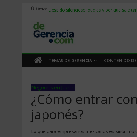
Stablecoins para empresas: cómo pagar y c
Última:
Despido silencioso: qué es y por qué sale ta
IA en selección de personal: cómo auditarla
Trabajo forzoso en la cadena de suministro:
Mercado hispano de EE. UU.: cómo segmenta
TEMAS DE GERENCIA
CONTENIDO DE
Negocios en Japón
¿Cómo entrar con
japonés?
Lo que para empresarios mexicanos es sinónimo de