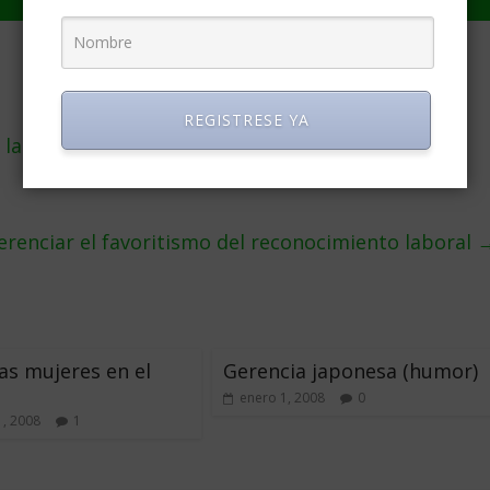
REGISTRESE YA
la llegada del euro
renciar el favoritismo del reconocimiento laboral
las mujeres en el
Gerencia japonesa (humor)
enero 1, 2008
0
, 2008
1