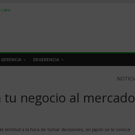
obrar en 2026
n caro
 a tiempo
 qué hacer
rlo y venderle
 GERENCIA
DEGERENCIA
NOTICI
 tu negocio al mercad
 lentitud a la hora de tomar decisiones, en Japón se le conoce