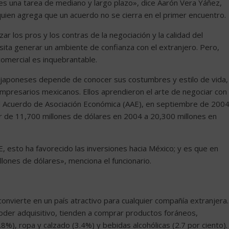
es una tarea de mediano y largo plazo», dice Aarón Vera Yáñez,
quien agrega que un acuerdo no se cierra en el primer encuentro.
zar los pros y los contras de la negociación y la calidad del
sita generar un ambiente de confianza con el extranjero. Pero,
 comercial es inquebrantable.
os japoneses depende de conocer sus costumbres y estilo de vida,
presarios mexicanos. Ellos aprendieron el arte de negociar con
 del Acuerdo de Asociación Económica (AAE), en septiembre de 2004
asar de 11,700 millones de dólares en 2004 a 20,300 millones en
, esto ha favorecido las inversiones hacia México; y es que en
lones de dólares», menciona el funcionario.
onvierte en un país atractivo para cualquier compañía extranjera.
oder adquisitivo, tienden a comprar productos foráneos,
.8%), ropa y calzado (3.4%) y bebidas alcohólicas (2.7 por ciento).