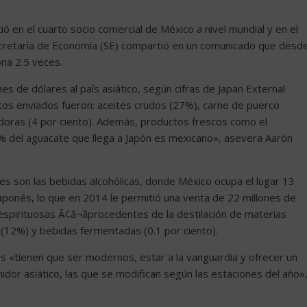
ió en el cuarto socio comercial de México a nivel mundial y en el
cretaría de Economía (SE) compartió en un comunicado que desd
na 2.5 veces.
es de dólares al país asiático, según cifras de Japan External
ctos enviados fueron: aceites crudos (27%), carne de puerco
doras (4 por ciento). Además, productos frescos como el
0% del aguacate que llega a Japón es mexicano», asevera Aarón
es son las bebidas alcohólicas, donde México ocupa el lugar 13
onés, lo que en 2014 le permitió una venta de 22 millones de
spirituosas Ã¢â¬âprocedentes de la destilación de materias
 (12%) y bebidas fermentadas (0.1 por ciento).
es «tienen que ser modernos, estar a la vanguardia y ofrecer un
dor asiático, las que se modifican según las estaciones del año»