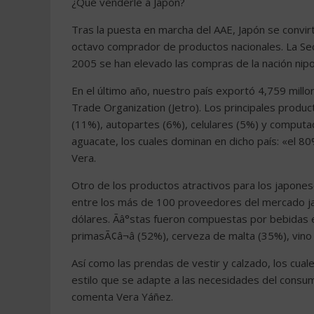
¿Qué venderle a Japón?
Tras la puesta en marcha del AAE, Japón se convirt
octavo comprador de productos nacionales. La Se
2005 se han elevado las compras de la nación nipo
En el último año, nuestro país exportó 4,759 millon
Trade Organization (Jetro). Los principales produ
(11%), autopartes (6%), celulares (5%) y computa
aguacate, los cuales dominan en dicho país: «el 8
Vera.
Otro de los productos atractivos para los japones
entre los más de 100 proveedores del mercado jap
dólares. Ãâ°stas fueron compuestas por bebidas e
primasÃ¢â¬â (52%), cerveza de malta (35%), vino
Así como las prendas de vestir y calzado, los cual
estilo que se adapte a las necesidades del consumi
comenta Vera Yáñez.