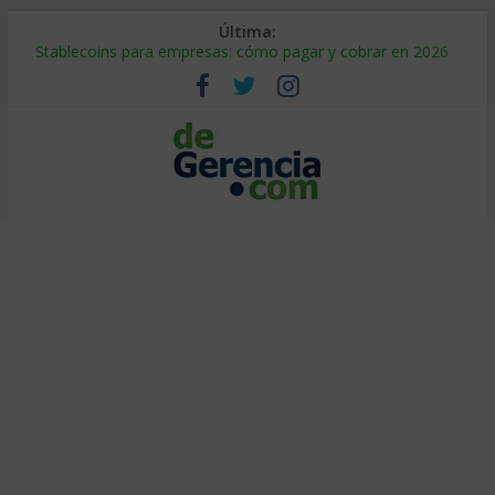
Última:
Stablecoins para empresas: cómo pagar y cobrar en 2026
Despido silencioso: qué es y por qué sale tan caro
IA en selección de personal: cómo auditarla a tiempo
Trabajo forzoso en la cadena de suministro: qué hacer
Mercado hispano de EE. UU.: cómo segmentarlo y venderle