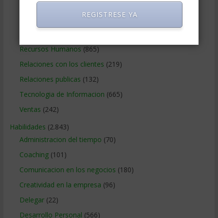
Negocios Online
(1.405)
REGISTRESE YA
Operaciones y Logística
(172)
Publicidad
(306)
Recursos Humanos
(865)
Relaciones con los clientes
(219)
Relaciones publicas
(132)
Tecnologia de Informacion
(665)
Ventas
(242)
Habilidades
(2.843)
Administracion del tiempo
(70)
Coaching
(101)
Comunicacion en los negocios
(180)
Creatividad en la empresa
(96)
Delegar
(22)
Desarrollo Personal
(566)