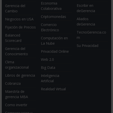
Economia
Escribir en
Gerencia del
Colaborativa
deGerencia
Cambio
Criptomonedas
Aliados
Negocios en USA
deGerencia
Comercio
Fijación de Precios
Electrónico
TecnoGerencia.co
Balanced
m
Computación en
Scorecard
La Nube
Su Privacidad
Gerencia del
Privacidad Online
Conocimiento
Web 2.0
Clima
organizacional
Big Data
Libros de gerencia
Inteligencia
Artificial
Cobranza
Realidad Virtual
Maestría de
gerencia MBA
Como invertir
Compensacion y