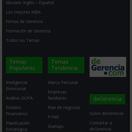
Glosario Inglés – Español
Los mejores MBA
Firmas de Gerencia
Formación de Gerencia
Todos los Temas
Temas
Temas
Populares
Tendencia
Inteligencia
Marca Personal
Emocional
Empresas
deGerencia
Análisis DOFA
familiares
Estados
Plan de negocios
Sobre deGerencia
Financieros
PYME
Contactar a
Planificación
Startups
deGerencia
Estratégica