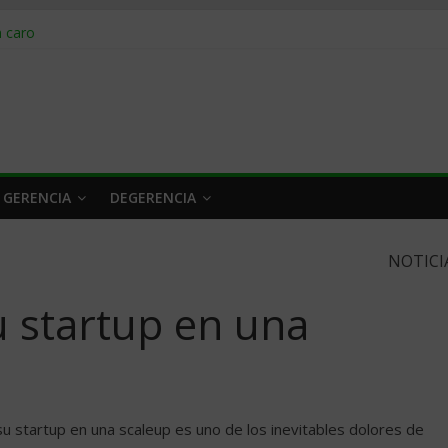
obrar en 2026
n caro
 a tiempo
 qué hacer
rlo y venderle
 GERENCIA
DEGERENCIA
NOTICI
u startup en una
u startup en una scaleup es uno de los inevitables dolores de