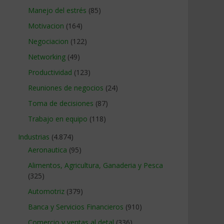
Manejo del estrés
(85)
Motivacion
(164)
Negociacion
(122)
Networking
(49)
Productividad
(123)
Reuniones de negocios
(24)
Toma de decisiones
(87)
Trabajo en equipo
(118)
Industrias
(4.874)
Aeronautica
(95)
Alimentos, Agricultura, Ganaderia y Pesca
(325)
Automotriz
(379)
Banca y Servicios Financieros
(910)
Comercio y ventas al detal
(336)