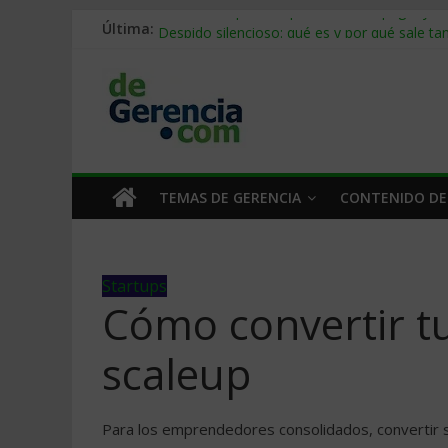
Última:
Stablecoins para empresas: cómo pagar y c
Despido silencioso: qué es y por qué sale ta
IA en selección de personal: cómo auditarla
Trabajo forzoso en la cadena de suministro:
Mercado hispano de EE. UU.: cómo segmenta
TEMAS DE GERENCIA
CONTENIDO DE
Startups
Cómo convertir t
scaleup
Para los emprendedores consolidados, convertir s