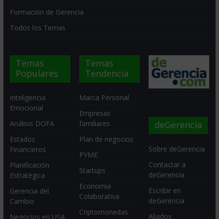
Formación de Gerencia
Todos los Temas
Temas
Temas
Populares
Tendencia
Inteligencia
Marca Personal
Emocional
Empresas
deGerencia
Análisis DOFA
familiares
Estados
Plan de negocios
Sobre deGerencia
Financieros
PYME
Contactar a
Planificación
Startups
deGerencia
Estratégica
Economia
Escribir en
Gerencia del
Colaborativa
deGerencia
Cambio
Criptomonedas
Aliados
Negocios en USA