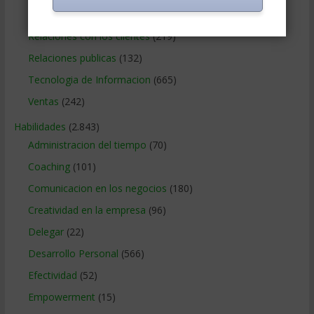
Recursos Humanos
(865)
Relaciones con los clientes
(219)
Relaciones publicas
(132)
Tecnologia de Informacion
(665)
Ventas
(242)
Habilidades
(2.843)
Administracion del tiempo
(70)
Coaching
(101)
Comunicacion en los negocios
(180)
Creatividad en la empresa
(96)
Delegar
(22)
Desarrollo Personal
(566)
Efectividad
(52)
Empowerment
(15)