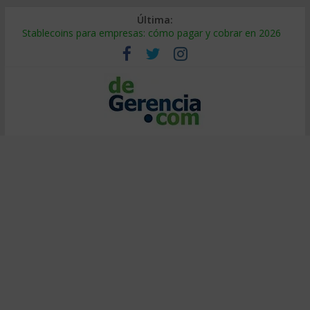
Última:
Stablecoins para empresas: cómo pagar y cobrar en 2026
Despido silencioso: qué es y por qué sale tan caro
IA en selección de personal: cómo auditarla a tiempo
Trabajo forzoso en la cadena de suministro: qué hacer
Mercado hispano de EE. UU.: cómo segmentarlo y venderle