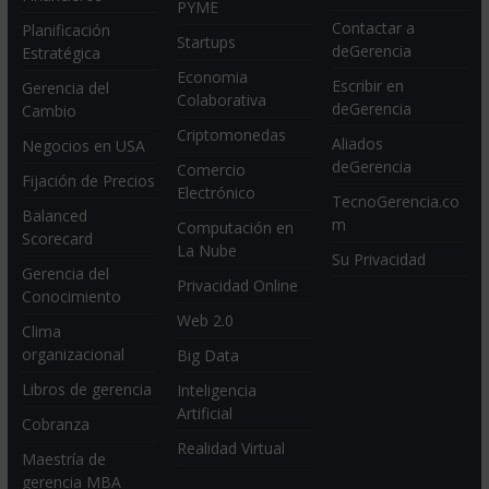
PYME
Contactar a
Planificación
Startups
deGerencia
Estratégica
Economia
Escribir en
Gerencia del
Colaborativa
deGerencia
Cambio
Criptomonedas
Aliados
Negocios en USA
deGerencia
Comercio
Fijación de Precios
Electrónico
TecnoGerencia.co
Balanced
m
Computación en
Scorecard
La Nube
Su Privacidad
Gerencia del
Privacidad Online
Conocimiento
Web 2.0
Clima
organizacional
Big Data
Libros de gerencia
Inteligencia
Artificial
Cobranza
Realidad Virtual
Maestría de
gerencia MBA