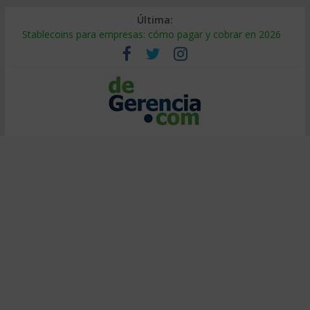
Última:
Stablecoins para empresas: cómo pagar y cobrar en 2026
Despido silencioso: qué es y por qué sale tan caro
IA en selección de personal: cómo auditarla a tiempo
Trabajo forzoso en la cadena de suministro: qué hacer
Mercado hispano de EE. UU.: cómo segmentarlo y venderle