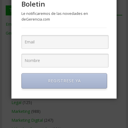
Boletin
Temas de Gerencia
Le notificaremos de las novedades en
deGerencia.com
Empresas de Gerencia
(38)
Gerencia
(9.477)
Ciencias Económicas
(80)
Contabilidad
(466)
Educacion Gerencial
(454)
Estrategia Empresarial
(304)
Finanzas Corporativas
(748)
REGISTRESE YA
Gerencia social y ambiental
(223)
Gobierno Corporativo
(11)
Legal
(125)
Marketing
(988)
Marketing Digital
(247)