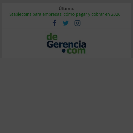
Última:
Stablecoins para empresas: cómo pagar y cobrar en 2026
Despido silencioso: qué es y por qué sale tan caro
IA en selección de personal: cómo auditarla a tiempo
Trabajo forzoso en la cadena de suministro: qué hacer
Mercado hispano de EE. UU.: cómo segmentarlo y venderle