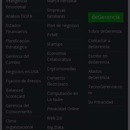
Inteligencia
Marca Personal
Emocional
Empresas
deGerencia
Análisis DOFA
familiares
Estados
Plan de negocios
Sobre deGerencia
Financieros
PYME
Contactar a
Planificación
Startups
deGerencia
Estratégica
Economia
Escribir en
Gerencia del
Colaborativa
deGerencia
Cambio
Criptomonedas
Aliados
Negocios en USA
deGerencia
Comercio
Fijación de Precios
Electrónico
TecnoGerencia.co
Balanced
m
Computación en
Scorecard
La Nube
Su Privacidad
Gerencia del
Privacidad Online
Conocimiento
Web 2.0
Clima
organizacional
Big Data