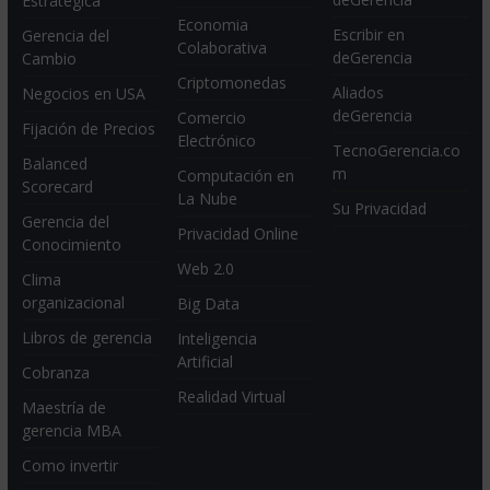
Estratégica
Economia
Escribir en
Gerencia del
Colaborativa
deGerencia
Cambio
Criptomonedas
Aliados
Negocios en USA
deGerencia
Comercio
Fijación de Precios
Electrónico
TecnoGerencia.co
Balanced
m
Computación en
Scorecard
La Nube
Su Privacidad
Gerencia del
Privacidad Online
Conocimiento
Web 2.0
Clima
organizacional
Big Data
Libros de gerencia
Inteligencia
Artificial
Cobranza
Realidad Virtual
Maestría de
gerencia MBA
Como invertir