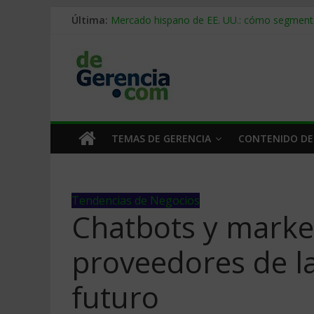
Última:
Mercado hispano de EE. UU.: cómo segmenta
Stablecoins para empresas: cómo pagar y c
Despido silencioso: qué es y por qué sale ta
IA en selección de personal: cómo auditarla
Trabajo forzoso en la cadena de suministro:
TEMAS DE GERENCIA
CONTENIDO DE
Tendencias de Negocios
Chatbots y marke
proveedores de l
futuro