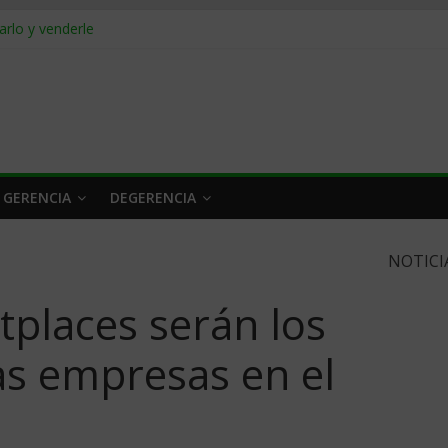
rlo y venderle
obrar en 2026
n caro
 a tiempo
 qué hacer
 GERENCIA
DEGERENCIA
NOTICI
tplaces serán los
as empresas en el