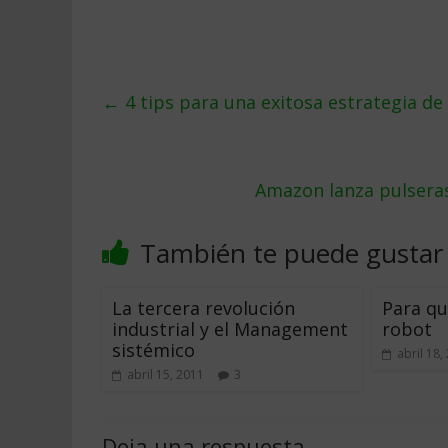
←
4 tips para una exitosa estrategia d
Amazon lanza pulseras
También te puede gustar
La tercera revolución
Para qu
industrial y el Management
robot
sistémico
abril 18,
abril 15, 2011
3
Deja una respuesta