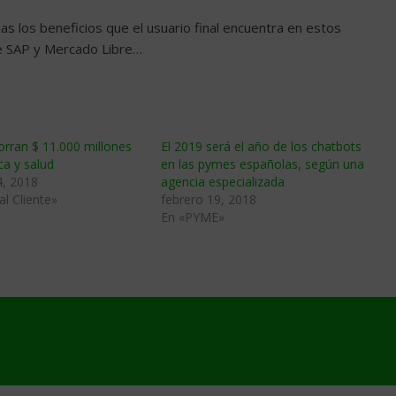
s los beneficios que el usuario final encuentra en estos
e SAP y Mercado Libre…
rran $ 11.000 millones
El 2019 será el año de los chatbots
nca y salud
en las pymes españolas, según una
4, 2018
agencia especializada
al Cliente»
febrero 19, 2018
En «PYME»