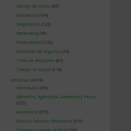
Manejo del estrés
(85)
Motivacion
(164)
Negociacion
(122)
Networking
(49)
Productividad
(123)
Reuniones de negocios
(24)
Toma de decisiones
(87)
Trabajo en equipo
(118)
Industrias
(4.874)
Aeronautica
(95)
Alimentos, Agricultura, Ganaderia y Pesca
(325)
Automotriz
(379)
Banca y Servicios Financieros
(910)
Comercio y ventas al detal
(336)