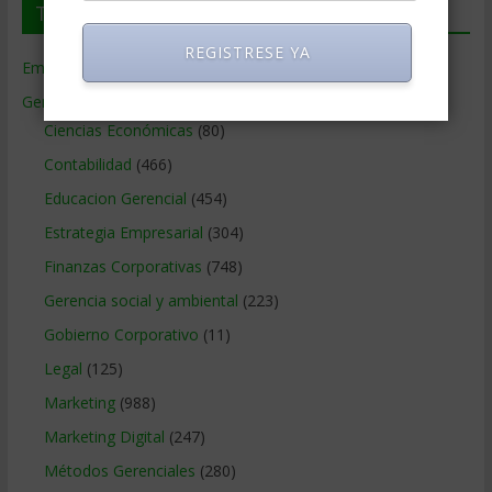
Temas de Gerencia
REGISTRESE YA
Empresas de Gerencia
(38)
Gerencia
(9.477)
Ciencias Económicas
(80)
Contabilidad
(466)
Educacion Gerencial
(454)
Estrategia Empresarial
(304)
Finanzas Corporativas
(748)
Gerencia social y ambiental
(223)
Gobierno Corporativo
(11)
Legal
(125)
Marketing
(988)
Marketing Digital
(247)
Métodos Gerenciales
(280)