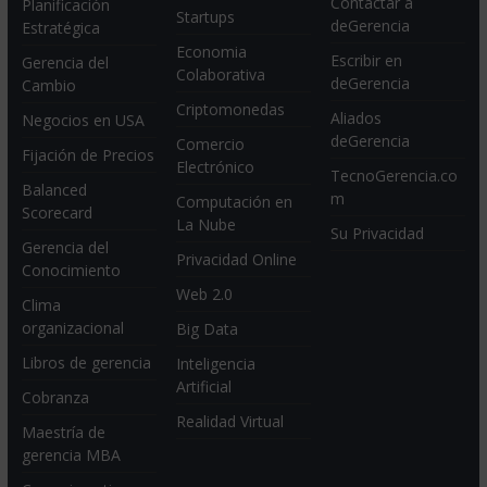
Contactar a
Planificación
Startups
deGerencia
Estratégica
Economia
Escribir en
Gerencia del
Colaborativa
deGerencia
Cambio
Criptomonedas
Aliados
Negocios en USA
deGerencia
Comercio
Fijación de Precios
Electrónico
TecnoGerencia.co
Balanced
m
Computación en
Scorecard
La Nube
Su Privacidad
Gerencia del
Privacidad Online
Conocimiento
Web 2.0
Clima
organizacional
Big Data
Libros de gerencia
Inteligencia
Artificial
Cobranza
Realidad Virtual
Maestría de
gerencia MBA