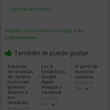
←
La zona de confort
Western Union le baja el pulgar a las
criptomonedas
→
También te puede gustar
Subastas
Los 4
El perfil de
electrónicas
fantásticos:
nuestros
de compra:
Google,
usuarios
funcionan,
Apple,
agosto 30,
generan
Amazon y
2009
0
ahorros y
Facebook
son
marzo 28,
rentables
2012
0
mayo 3, 2005