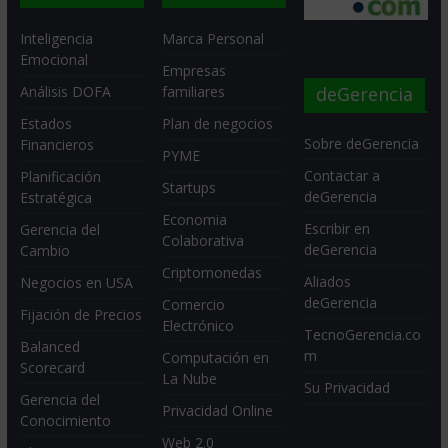
Inteligencia
Marca Personal
Emocional
Empresas
deGerencia
Análisis DOFA
familiares
Estados
Plan de negocios
Sobre deGerencia
Financieros
PYME
Contactar a
Planificación
Startups
deGerencia
Estratégica
Economia
Escribir en
Gerencia del
Colaborativa
deGerencia
Cambio
Criptomonedas
Aliados
Negocios en USA
deGerencia
Comercio
Fijación de Precios
Electrónico
TecnoGerencia.co
Balanced
m
Computación en
Scorecard
La Nube
Su Privacidad
Gerencia del
Privacidad Online
Conocimiento
Web 2.0