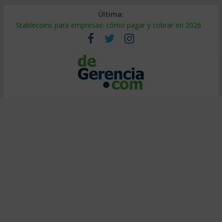
Última:
Stablecoins para empresas: cómo pagar y cobrar en 2026
Despido silencioso: qué es y por qué sale tan caro
IA en selección de personal: cómo auditarla a tiempo
Trabajo forzoso en la cadena de suministro: qué hacer
Mercado hispano de EE. UU.: cómo segmentarlo y venderle