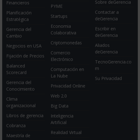
Sobre deGerencia
Financieros
PYME
Contactar a
Planificación
Startups
deGerencia
Estratégica
Economia
Escribir en
Gerencia del
Colaborativa
deGerencia
Cambio
Criptomonedas
Aliados
Negocios en USA
deGerencia
Comercio
Fijación de Precios
Electrónico
TecnoGerencia.co
Balanced
m
Computación en
Scorecard
La Nube
Su Privacidad
Gerencia del
Privacidad Online
Conocimiento
Web 2.0
Clima
organizacional
Big Data
Libros de gerencia
Inteligencia
Artificial
Cobranza
Realidad Virtual
Maestría de