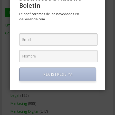
Boletin
Temas de Gerencia
Le notificaremos de las novedades en
deGerencia.com
Empresas de Gerencia
(38)
Gerencia
(9.477)
Ciencias Económicas
(80)
Contabilidad
(466)
Educacion Gerencial
(454)
Estrategia Empresarial
(304)
Finanzas Corporativas
(748)
REGISTRESE YA
Gerencia social y ambiental
(223)
Gobierno Corporativo
(11)
Legal
(125)
Marketing
(988)
Marketing Digital
(247)