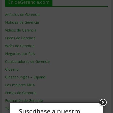
En deGerencia.com
Artículos de Gerencia
Noticias de Gerencia
Videos de Gerencia
Libros de Gerencia
Webs de Gerencia
Negocios por País
Colaboradores de Gerencia
Glosario
Glosario Inglés – Español
Los mejores MBA
Firmas de Gerencia
Formación de Gerencia
Todos los Temas
Suscríbase a nuestro