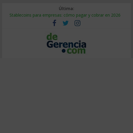
Última:
Stablecoins para empresas: cómo pagar y cobrar en 2026
Despido silencioso: qué es y por qué sale tan caro
IA en selección de personal: cómo auditarla a tiempo
Trabajo forzoso en la cadena de suministro: qué hacer
Mercado hispano de EE. UU.: cómo segmentarlo y venderle