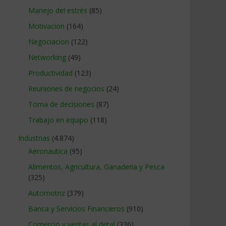
Manejo del estrés
(85)
Motivacion
(164)
Negociacion
(122)
Networking
(49)
Productividad
(123)
Reuniones de negocios
(24)
Toma de decisiones
(87)
Trabajo en equipo
(118)
Industrias
(4.874)
Aeronautica
(95)
Alimentos, Agricultura, Ganaderia y Pesca
(325)
Automotriz
(379)
Banca y Servicios Financieros
(910)
Comercio y ventas al detal
(336)