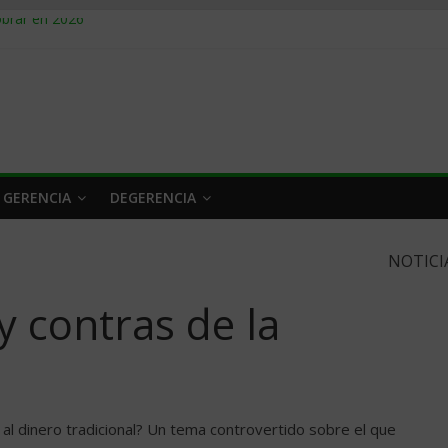
obrar en 2026
n caro
 a tiempo
 qué hacer
rlo y venderle
 GERENCIA
DEGERENCIA
NOTICI
y contras de la
 al dinero tradicional? Un tema controvertido sobre el que