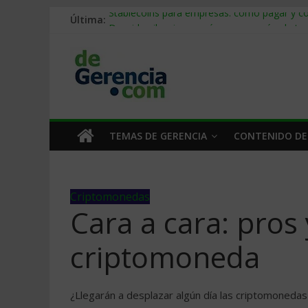
Última:
Stablecoins para empresas: cómo pagar y c
Despido silencioso: qué es y por qué sale ta
IA en selección de personal: cómo auditarla
Trabajo forzoso en la cadena de suministro:
Mercado hispano de EE. UU.: cómo segmenta
TEMAS DE GERENCIA
CONTENIDO DE
Criptomonedas
Cara a cara: pros 
criptomoneda
¿Llegarán a desplazar algún día las criptomonedas