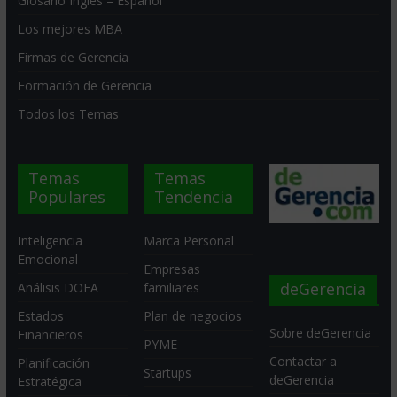
Glosario Inglés – Español
Los mejores MBA
Firmas de Gerencia
Formación de Gerencia
Todos los Temas
Temas
Temas
Populares
Tendencia
Inteligencia
Marca Personal
Emocional
Empresas
deGerencia
Análisis DOFA
familiares
Estados
Plan de negocios
Sobre deGerencia
Financieros
PYME
Contactar a
Planificación
Startups
deGerencia
Estratégica