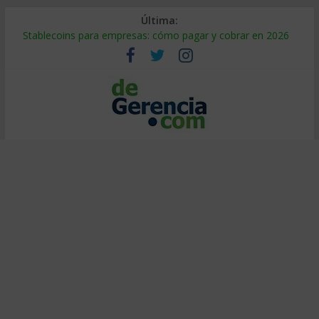
Última:
Stablecoins para empresas: cómo pagar y cobrar en 2026
Despido silencioso: qué es y por qué sale tan caro
IA en selección de personal: cómo auditarla a tiempo
Trabajo forzoso en la cadena de suministro: qué hacer
Mercado hispano de EE. UU.: cómo segmentarlo y venderle