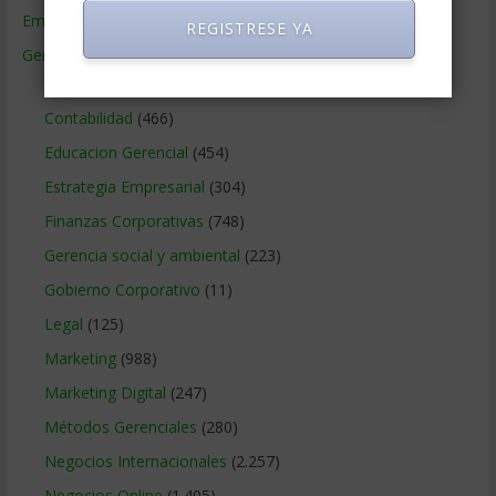
Empresas de Gerencia
(38)
REGISTRESE YA
Gerencia
(9.477)
Ciencias Económicas
(80)
Contabilidad
(466)
Educacion Gerencial
(454)
Estrategia Empresarial
(304)
Finanzas Corporativas
(748)
Gerencia social y ambiental
(223)
Gobierno Corporativo
(11)
Legal
(125)
Marketing
(988)
Marketing Digital
(247)
Métodos Gerenciales
(280)
Negocios Internacionales
(2.257)
Negocios Online
(1.405)