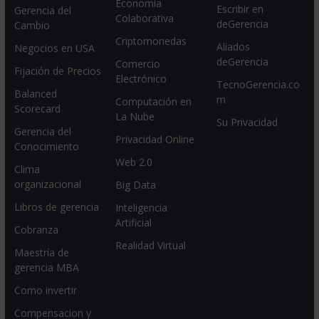
Economia
Escribir en
Gerencia del
Colaborativa
deGerencia
Cambio
Criptomonedas
Aliados
Negocios en USA
deGerencia
Comercio
Fijación de Precios
Electrónico
TecnoGerencia.co
Balanced
m
Computación en
Scorecard
La Nube
Su Privacidad
Gerencia del
Privacidad Online
Conocimiento
Web 2.0
Clima
organizacional
Big Data
Libros de gerencia
Inteligencia
Artificial
Cobranza
Realidad Virtual
Maestría de
gerencia MBA
Como invertir
Compensacion y