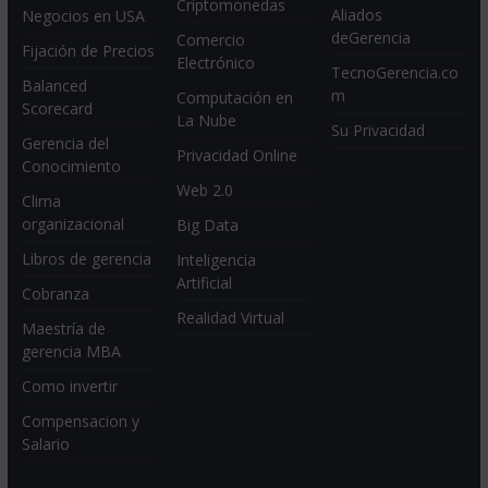
Criptomonedas
Aliados
Negocios en USA
deGerencia
Comercio
Fijación de Precios
Electrónico
TecnoGerencia.co
Balanced
m
Computación en
Scorecard
La Nube
Su Privacidad
Gerencia del
Privacidad Online
Conocimiento
Web 2.0
Clima
organizacional
Big Data
Libros de gerencia
Inteligencia
Artificial
Cobranza
Realidad Virtual
Maestría de
gerencia MBA
Como invertir
Compensacion y
Salario