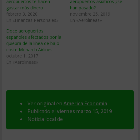
aeropuertos te hacen
aeropuertos asiáticos ¿se
gastar más dinero
han pasado?
febrero 3, 2020
noviembre 25, 2019
En «Finanzas Personales»
En «Aerolineas»
Doce aeropuertos
españoles afectados por la
quiebra de la línea de bajo
coste Monarch Airlines
octubre 1, 2017
En «Aerolineas»
Ver original en
America Economia
Publicado el
viernes marzo 15, 2019
Noticia local de