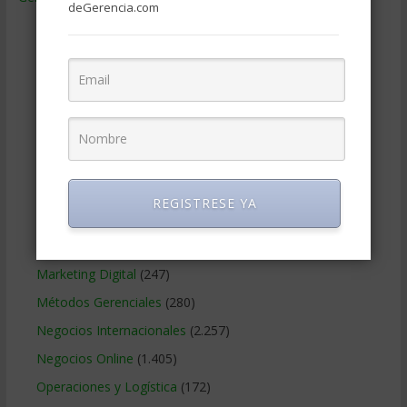
deGerencia.com
Ciencias Económicas
(80)
Contabilidad
(466)
Educacion Gerencial
(454)
Estrategia Empresarial
(304)
Finanzas Corporativas
(748)
Gerencia social y ambiental
(223)
Gobierno Corporativo
(11)
REGISTRESE YA
Legal
(125)
Marketing
(988)
Marketing Digital
(247)
Métodos Gerenciales
(280)
Negocios Internacionales
(2.257)
Negocios Online
(1.405)
Operaciones y Logística
(172)