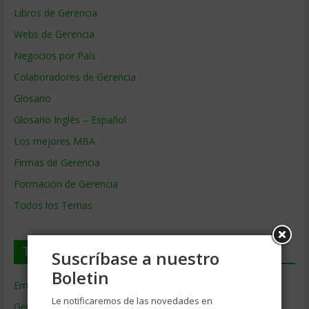
Libros de Gerencia
Webs de Gerencia
Negocios por País
Colaboradores de Gerencia
Glosario
Glosario Inglés – Español
Los mejores MBA
Firmas de Gerencia
Formación de Gerencia
Todos los Temas
Temas de Gerencia
Suscríbase a nuestro
Boletin
Empresas de Gerencia
(38)
Le notificaremos de las novedades en
Gerencia
(9.477)