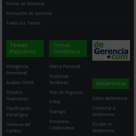
Firmas de Gerencia
Formación de Gerencia
Todos los Temas
Temas
Temas
Populares
Tendencia
Inteligencia
Marca Personal
Emocional
Empresas
deGerencia
Análisis DOFA
familiares
Estados
Plan de negocios
Sobre deGerencia
Financieros
PYME
Contactar a
Planificación
Startups
deGerencia
Estratégica
Economia
Escribir en
Gerencia del
Colaborativa
deGerencia
Cambio