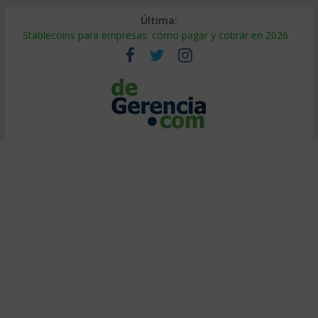
Última:
Stablecoins para empresas: cómo pagar y cobrar en 2026
Despido silencioso: qué es y por qué sale tan caro
IA en selección de personal: cómo auditarla a tiempo
Trabajo forzoso en la cadena de suministro: qué hacer
Mercado hispano de EE. UU.: cómo segmentarlo y venderle