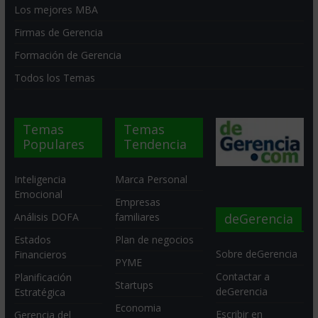
Los mejores MBA
Firmas de Gerencia
Formación de Gerencia
Todos los Temas
Temas
Temas
Populares
Tendencia
Inteligencia
Marca Personal
Emocional
Empresas
deGerencia
Análisis DOFA
familiares
Estados
Plan de negocios
Sobre deGerencia
Financieros
PYME
Contactar a
Planificación
Startups
deGerencia
Estratégica
Economia
Escribir en
Gerencia del