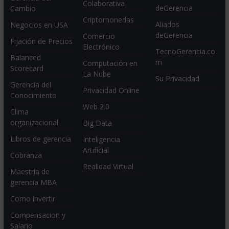
Colaborativa
deGerencia
Cambio
Criptomonedas
Aliados
Negocios en USA
deGerencia
Comercio
Fijación de Precios
Electrónico
TecnoGerencia.co
Balanced
m
Computación en
Scorecard
La Nube
Su Privacidad
Gerencia del
Privacidad Online
Conocimiento
Web 2.0
Clima
organizacional
Big Data
Libros de gerencia
Inteligencia
Artificial
Cobranza
Realidad Virtual
Maestría de
gerencia MBA
Como invertir
Compensacion y
Salario