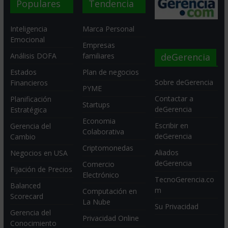
Populares
Tendencia
Inteligencia
Marca Personal
Emocional
Empresas
deGerencia
Análisis DOFA
familiares
Estados
Plan de negocios
Sobre deGerencia
Financieros
PYME
Contactar a
Planificación
Startups
deGerencia
Estratégica
Economia
Escribir en
Gerencia del
Colaborativa
deGerencia
Cambio
Criptomonedas
Aliados
Negocios en USA
deGerencia
Comercio
Fijación de Precios
Electrónico
TecnoGerencia.co
Balanced
m
Computación en
Scorecard
La Nube
Su Privacidad
Gerencia del
Privacidad Online
Conocimiento