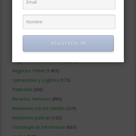
Gerencia social y ambiental
(223)
Gobierno Corporativo
(11)
Legal
(125)
Marketing
(988)
Marketing Digital
(247)
REGISTRESE YA
Métodos Gerenciales
(280)
Negocios Internacionales
(2.257)
Negocios Online
(1.405)
Operaciones y Logística
(172)
Publicidad
(306)
Recursos Humanos
(865)
Relaciones con los clientes
(219)
Relaciones publicas
(132)
Tecnologia de Informacion
(665)