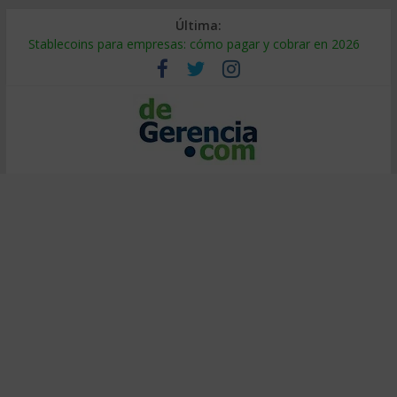
Última:
Stablecoins para empresas: cómo pagar y cobrar en 2026
Despido silencioso: qué es y por qué sale tan caro
IA en selección de personal: cómo auditarla a tiempo
Trabajo forzoso en la cadena de suministro: qué hacer
Mercado hispano de EE. UU.: cómo segmentarlo y venderle