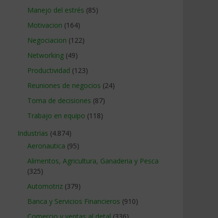
Manejo del estrés
(85)
Motivacion
(164)
Negociacion
(122)
Networking
(49)
Productividad
(123)
Reuniones de negocios
(24)
Toma de decisiones
(87)
Trabajo en equipo
(118)
Industrias
(4.874)
Aeronautica
(95)
Alimentos, Agricultura, Ganaderia y Pesca
(325)
Automotriz
(379)
Banca y Servicios Financieros
(910)
Comercio y ventas al detal
(336)