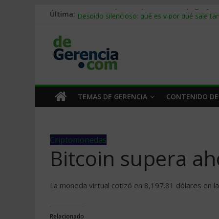
Última:
Stablecoins para empresas: cómo pagar y c
Despido silencioso: qué es y por qué sale ta
IA en selección de personal: cómo auditarla
Trabajo forzoso en la cadena de suministro:
Mercado hispano de EE. UU.: cómo segmenta
TEMAS DE GERENCIA
CONTENIDO DE
Criptomonedas
Bitcoin supera ah
La moneda virtual cotizó en 8,197.81 dólares en 
Relacionado