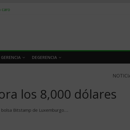
obrar en 2026
n caro
 a tiempo
 qué hacer
rlo y venderle
 GERENCIA
DEGERENCIA
NOTICI
ora los 8,000 dólares
la bolsa Bitstamp de Luxemburgo….