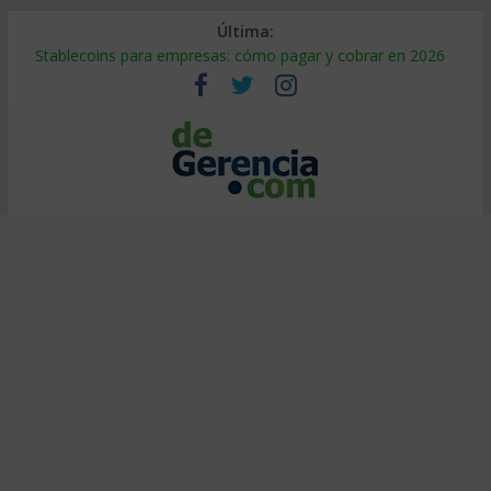
Última:
Stablecoins para empresas: cómo pagar y cobrar en 2026
Despido silencioso: qué es y por qué sale tan caro
IA en selección de personal: cómo auditarla a tiempo
Trabajo forzoso en la cadena de suministro: qué hacer
Mercado hispano de EE. UU.: cómo segmentarlo y venderle