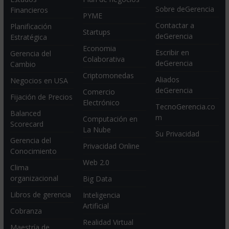
Sobre deGerencia
Financieros
PYME
Contactar a
Planificación
Startups
deGerencia
Estratégica
Economia
Escribir en
Gerencia del
Colaborativa
deGerencia
Cambio
Criptomonedas
Aliados
Negocios en USA
deGerencia
Comercio
Fijación de Precios
Electrónico
TecnoGerencia.co
Balanced
m
Computación en
Scorecard
La Nube
Su Privacidad
Gerencia del
Privacidad Online
Conocimiento
Web 2.0
Clima
organizacional
Big Data
Libros de gerencia
Inteligencia
Artificial
Cobranza
Realidad Virtual
Maestría de